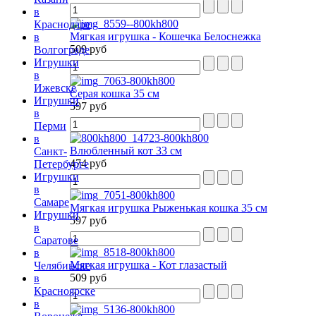
в
Краснодаре
Мягкая игрушка - Кошечка Белоснежка
в
509 руб
Волгограде
Игрушки
в
Ижевске
Серая кошка 35 см
Игрушки
597 руб
в
Перми
в
Влюбленный кот 33 см
Санкт-
474 руб
Петербурге
Игрушки
в
Самаре
Мягкая игрушка Рыженькая кошка 35 см
Игрушки
597 руб
в
Саратове
в
Мягкая игрушка - Кот глазастый
Челябинске
509 руб
в
Красноярске
в