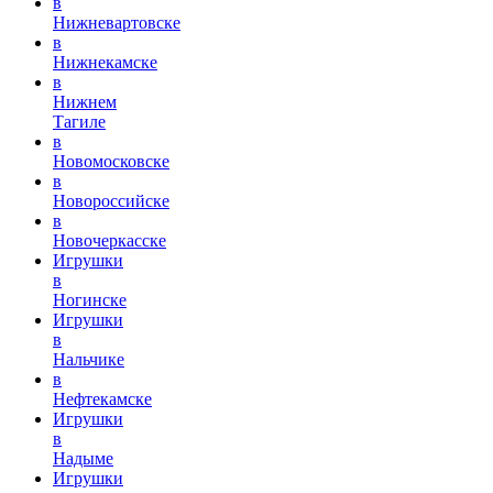
в
Нижневартовске
в
Нижнекамске
в
Нижнем
Тагиле
в
Новомосковске
в
Новороссийске
в
Новочеркасске
Игрушки
в
Ногинске
Игрушки
в
Нальчике
в
Нефтекамске
Игрушки
в
Надыме
Игрушки