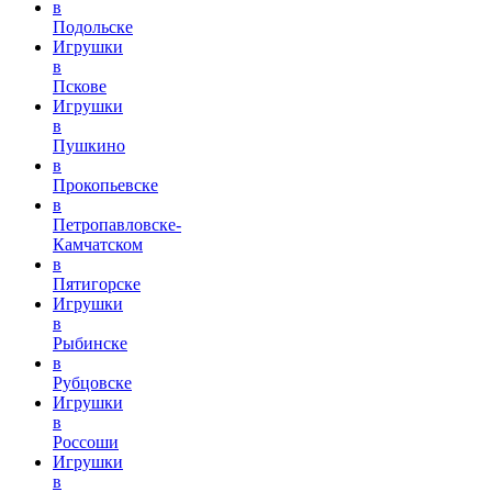
в
Подольске
Игрушки
в
Пскове
Игрушки
в
Пушкино
в
Прокопьевске
в
Петропавловске-
Камчатском
в
Пятигорске
Игрушки
в
Рыбинске
в
Рубцовске
Игрушки
в
Россоши
Игрушки
в