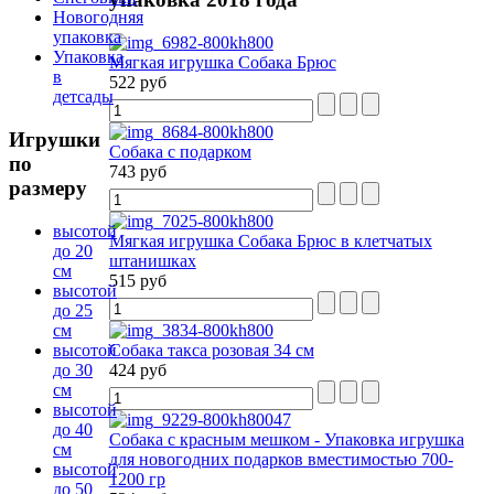
Новогодняя
упаковка
Упаковка
Мягкая игрушка Собака Брюс
в
522 руб
детсады
Игрушки
Собака с подарком
по
743 руб
размеру
высотой
Мягкая игрушка Собака Брюс в клетчатых
до 20
штанишках
см
515 руб
высотой
до 25
см
высотой
Собака такса розовая 34 см
до 30
424 руб
см
высотой
до 40
Собака с красным мешком - Упаковка игрушка
см
для новогодних подарков вместимостью 700-
высотой
1200 гр
до 50