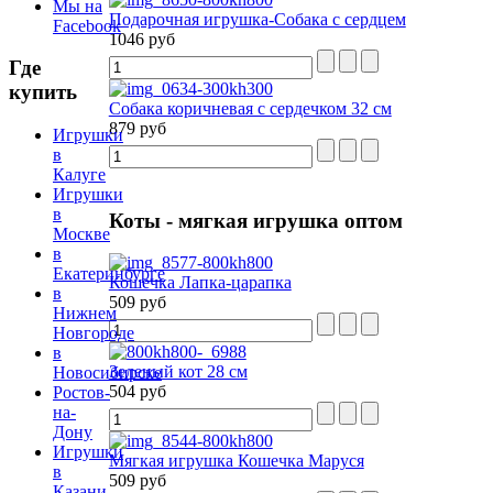
Мы на
Подарочная игрушка-Собака с сердцем
Facebook
1046 руб
Где
купить
Собака коричневая с сердечком 32 см
879 руб
Игрушки
в
Калуге
Игрушки
в
Коты
- мягкая игрушка оптом
Москве
в
Екатеринбурге
Кошечка Лапка-царапка
в
509 руб
Нижнем
Новгороде
в
Зеленый кот 28 см
Новосибирске
504 руб
Ростов-
на-
Дону
Игрушки
Мягкая игрушка Кошечка Маруся
в
509 руб
Казани