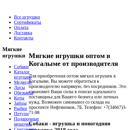
Все игрушки
Сертификаты
Оплата
Доставка
Контакты
Мягкие
Мягкие игрушки оптом в
игрушки
Когалыме от производителя
Собаки
Каталог
Для приобретения оптом мягких игрушек в
игрушек
Когалыме, Вы можете обратиться к
Медведи
производителю напрямую, без посредников. Это
Лисы
сэкономит Ваши силы в поиске идеального
Обезьяны
поставщика для Вашего бизнеса или личных
Коты
нужд. Возможен самовывоз со склада на
Зайцы
проспекте Нефтяников, 7Б. Телефон: +7(34667)3-
Рыбки
71-98
Петухи
Подарочные
Собаки
- игрушка и новогодняя
мешочки
упаковка 2018 года
Снеговики