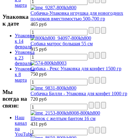
марта
Собачка-Упаковка игрушка для новогодних
Упаковка
подарков вместимостью 500-700 гр
к дате
465 руб
Упаковка
к 14
Собака матрос большая 55 см
февраля
915 руб
Упаковка
к 23
февраля
Собака - Рекс Упаковка для конфет 1500 гр
Упаковка
750 руб
к 8
марта
Мы
Собачка Билли - Упаковка для конфет 1000 гр
всегда на
720 руб
связи:
Наш
Щенок с желтым бантом 16 см
канал
431 руб
на
YouTube