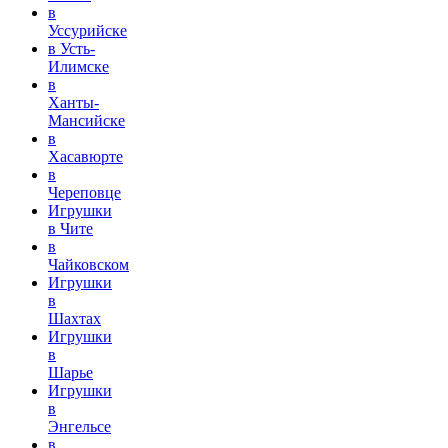
в
Уссурийске
в Усть-
Илимске
в
Ханты-
Мансийске
в
Хасавюрте
в
Череповце
Игрушки
в Чите
в
Чайковском
Игрушки
в
Шахтах
Игрушки
в
Шарье
Игрушки
в
Энгельсе
в