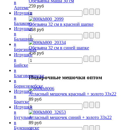
Обезьянка Маша 30 см
в
259 руб
Артеме
Игрушки
в
Балаково
Обезьяна 32 см в красной шапке
Игрушки
458 руб
в
Балашихе
в
Обезьяна 32 см в синей шапке
Березниках
458 руб
Игрушки
в
Бийске
в
Благовещенске
Подарочные
мешочки оптом
в
Борисоглебске
Игрушки
Атласный мешочек красный + золото 33х22
в
89 руб
Братске
Игрушки
в
Атласный мешочек синий + золото 33х22
Бугульме
89 руб
в
Буденновске