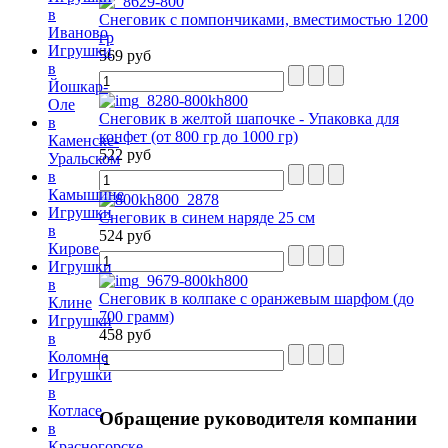
в
Снеговик с помпончиками, вместимостью 1200
Иваново
гр
Игрушки
569 руб
в
Йошкар-
Оле
Снеговик в желтой шапочке - Упаковка для
в
конфет (от 800 гр до 1000 гр)
Каменске-
522 руб
Уральском
в
Камышине
Игрушки
Снеговик в синем наряде 25 см
в
524 руб
Кирове
Игрушки
в
Снеговик в колпаке с оранжевым шарфом (до
Клине
700 грамм)
Игрушки
458 руб
в
Коломне
Игрушки
в
Котласе
Обращение
руководителя компании
в
Красногорске