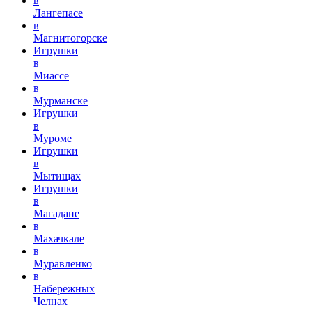
в
Лангепасе
в
Магнитогорске
Игрушки
в
Миассе
в
Мурманске
Игрушки
в
Муроме
Игрушки
в
Мытищах
Игрушки
в
Магадане
в
Махачкале
в
Муравленко
в
Набережных
Челнах