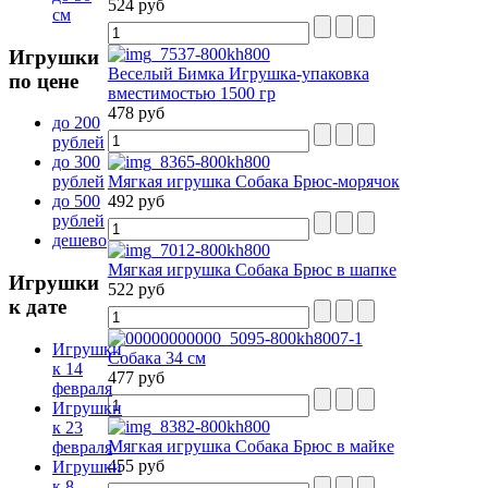
524 руб
см
Игрушки
Веселый Бимка Игрушка-упаковка
по цене
вместимостью 1500 гр
478 руб
до 200
рублей
до 300
Мягкая игрушка Собака Брюс-морячок
рублей
492 руб
до 500
рублей
дешево
Мягкая игрушка Собака Брюс в шапке
Игрушки
522 руб
к дате
Игрушки
Собака 34 см
к 14
477 руб
февраля
Игрушки
к 23
Мягкая игрушка Собака Брюс в майке
февраля
455 руб
Игрушки
к 8