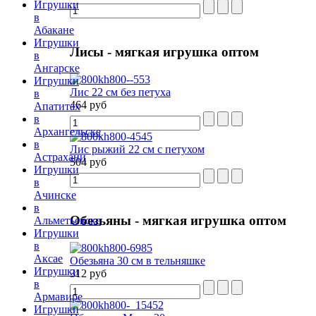
Игрушки
в
Абакане
Игрушки
Лисы
- мягкая игрушка оптом
в
Ангарске
Игрушки
Лис 22 см без петуха
в
464 руб
Апатитах
в
Архангельске
в
Лис рыжий 22 см с петухом
Астрахани
504 руб
Игрушки
в
Ачинске
в
Обезьяны
- мягкая игрушка оптом
Альметьевске
Игрушки
в
Аксае
Обезьяна 30 см в тельняшке
Игрушки
312 руб
в
Армавире
Игрушки