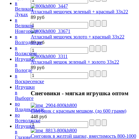
в
Великих
Атласный мешочек зеленый + красный 33х22
Луках
89 руб
в
Великом
Новгороде
Атласный мешочек золото + красный 33х22
в
89 руб
Волгодонске
в
Волжском
Игрушки
Атласный мешок зеленый + золото 33х22
в
89 руб
Вологде
в
Воскресенске
Игрушки
в
Снеговики
- мягкая игрушка оптом
Выборге
во
Владикавказе
Снеговик с красным мешком, (до 600 грамм)
во
448 руб
Всеволжске
Игрушки
в
Снеговик в желтой шапке, вместимость 800-1000
Глазове