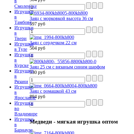
в
Смоленске
Игрушки
в
Заяц с морковкой высота 36 см
Тамбове
597 руб
Игрушки
в
Твери
Заяц с сердечком 22 см
Игрушки
504 руб
в Туле
Игрушки
в
Курске
Заяц 25 см с вязаным синим шарфом
Игрушки
530 руб
в
Рязани
Игрушки
Заяц с ромашкой 43 см
в
894 руб
Ярославле
Игрушки
во
Владимире
Игрушки
Медведи
- мягкая игрушка оптом
в
Барнауле