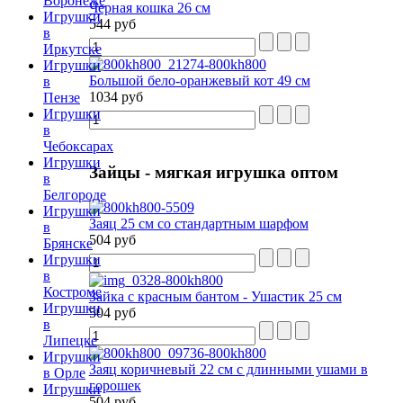
Воронеже
Черная кошка 26 см
Игрушки
544 руб
в
Иркутске
Игрушки
Большой бело-оранжевый кот 49 см
в
1034 руб
Пензе
Игрушки
в
Чебоксарах
Игрушки
Зайцы
- мягкая игрушка оптом
в
Белгороде
Игрушки
Заяц 25 см со стандартным шарфом
в
504 руб
Брянске
Игрушки
в
Костроме
Зайка с красным бантом - Ушастик 25 см
Игрушки
504 руб
в
Липецке
Игрушки
Заяц коричневый 22 см с длинными ушами в
в Орле
горошек
Игрушки
504 руб