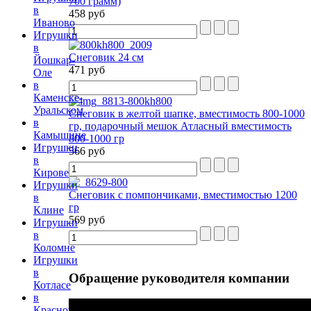
700 грамм)
в
458 руб
Иваново
Игрушки
в
Снеговик 24 см
Йошкар-
471 руб
Оле
в
Каменске-
Уральском
Снеговик в желтой шапке, вместимость 800-1000
в
гр, подарочный мешок Атласный вместимость
Камышине
800-1000 гр
Игрушки
566 руб
в
Кирове
Игрушки
Снеговик с помпончиками, вместимостью 1200
в
гр
Клине
569 руб
Игрушки
в
Коломне
Игрушки
в
Обращение
руководителя компании
Котласе
в
Красногорске