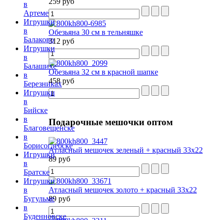
259 руб
в
Артеме
Игрушки
в
Обезьяна 30 см в тельняшке
Балаково
312 руб
Игрушки
в
Балашихе
Обезьяна 32 см в красной шапке
в
458 руб
Березниках
Игрушки
в
Бийске
в
Подарочные
мешочки оптом
Благовещенске
в
Борисоглебске
Атласный мешочек зеленый + красный 33х22
Игрушки
89 руб
в
Братске
Игрушки
Атласный мешочек золото + красный 33х22
в
89 руб
Бугульме
в
Буденновске