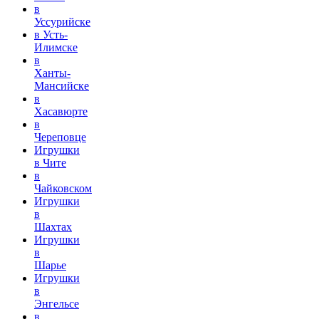
в
Уссурийске
в Усть-
Илимске
в
Ханты-
Мансийске
в
Хасавюрте
в
Череповце
Игрушки
в Чите
в
Чайковском
Игрушки
в
Шахтах
Игрушки
в
Шарье
Игрушки
в
Энгельсе
в