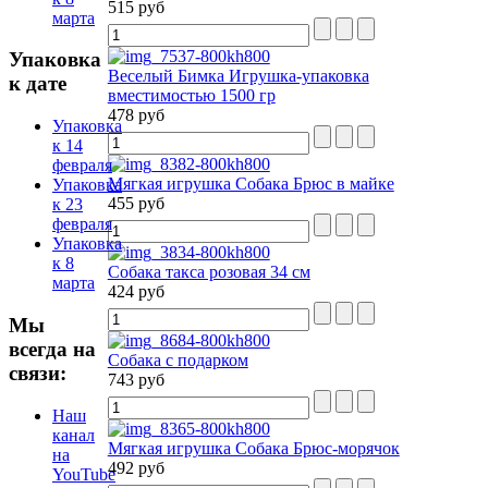
515 руб
марта
Упаковка
Веселый Бимка Игрушка-упаковка
к дате
вместимостью 1500 гр
478 руб
Упаковка
к 14
февраля
Мягкая игрушка Собака Брюс в майке
Упаковка
455 руб
к 23
февраля
Упаковка
к 8
Собака такса розовая 34 см
марта
424 руб
Мы
всегда на
Собака с подарком
связи:
743 руб
Наш
канал
Мягкая игрушка Собака Брюс-морячок
на
492 руб
YouTube