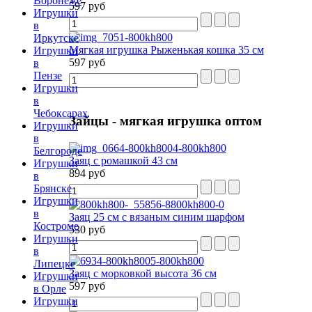
Воронеже
597 руб
Игрушки
в
Иркутске
Мягкая игрушка Рыженькая кошка 35 см
Игрушки
597 руб
в
Пензе
Игрушки
в
Чебоксарах
Зайцы
- мягкая игрушка оптом
Игрушки
в
Белгороде
Заяц с ромашкой 43 см
Игрушки
894 руб
в
Брянске
Игрушки
в
Заяц 25 см с вязаным синим шарфом
Костроме
530 руб
Игрушки
в
Липецке
Заяц с морковкой высота 36 см
Игрушки
597 руб
в Орле
Игрушки