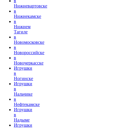
в
Нижневартовске
в
Нижнекамске
в
Нижнем
Тагиле
в
Новомосковске
в
Новороссийске
в
Новочеркасске
Игрушки
в
Ногинске
Игрушки
в
Нальчике
в
Нефтекамске
Игрушки
в
Надыме
Игрушки