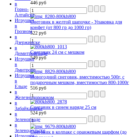
446 руб
в
Горно-
Алтайске
Игрушки
Снеговик в желтой шапочке - Упаковка для
в
конфет (от 800 гр до 1000 гр)
Грозном
522 руб
в
Дзержинске
в
Снеговик 24 см с мешком
Димитровграде
549 руб
Игрушки
в
Дмитрове
Игрушки
Новогодний снеговик, вместимостью 500г, с
в
подарочным мешком, вместимостью 800-1000г
Ельце
516 руб
в
Железнодорожном
в
Снеговик в синем наряде 25 см
Забайкальске
524 руб
в
Зеленограде
в
Зеленодольске
Снеговик в колпаке с оранжевым шарфом (до
Игрушки