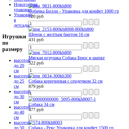
Новогодняя
упаковка
Собачка Билли - Упаковка для конфет 1000 гр
Упаковка
720 руб
в
детсады
Щенок с желтым бантом 16 см
Игрушки
431 руб
по
размеру
Мягкая игрушка Собака Брюс в шапке
высотой
522 руб
до 20
см
высотой
до 25
Собака коричневая с сердечком 32 см
см
879 руб
высотой
до 30
см
Собака 34 см
высотой
477 руб
до 40
см
высотой
до 50
Собака - Рекс Упаковка для конфет 1500 гр