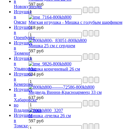
в
597 руб
Новокузнецке
Игрушке
в
Омске
Мягкая игрушка - Мишка с голубым шарфиком
Игрушки
518 руб
в
Оренбурге
Игрушки
Мишка 25 см с сердцем
в
597 руб
Тюмени
Игрушки
в
Ульяновске
Мишка коричневый 26 см
Игрушки
634 руб
в
Кемерово
Игрушки
Медведь Винни-Красноармеец 33 см
в
637 руб
Хабаровске
во
Владивостоке
Игрушки
Мишка -пчелка 26 см
в
597 руб
Томске