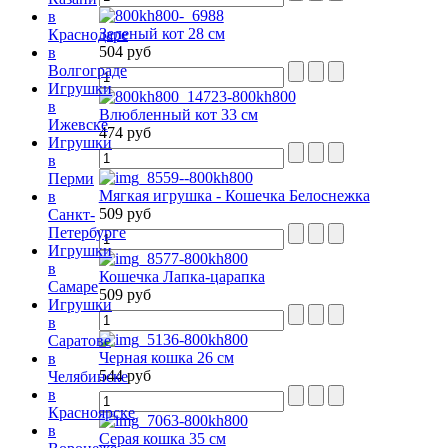
в
Зеленый кот 28 см
Краснодаре
504 руб
в
Волгограде
Игрушки
в
Влюбленный кот 33 см
Ижевске
474 руб
Игрушки
в
Перми
Мягкая игрушка - Кошечка Белоснежка
в
509 руб
Санкт-
Петербурге
Игрушки
в
Кошечка Лапка-царапка
Самаре
509 руб
Игрушки
в
Саратове
Черная кошка 26 см
в
544 руб
Челябинске
в
Красноярске
в
Серая кошка 35 см