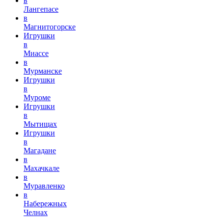
в
Лангепасе
в
Магнитогорске
Игрушки
в
Миассе
в
Мурманске
Игрушки
в
Муроме
Игрушки
в
Мытищах
Игрушки
в
Магадане
в
Махачкале
в
Муравленко
в
Набережных
Челнах