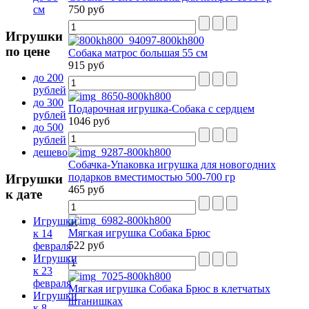
см
750 руб
Игрушки
по цене
Собака матрос большая 55 см
915 руб
до 200
рублей
до 300
Подарочная игрушка-Собака с сердцем
рублей
1046 руб
до 500
рублей
дешево
Собачка-Упаковка игрушка для новогодних
подарков вместимостью 500-700 гр
Игрушки
465 руб
к дате
Игрушки
Мягкая игрушка Собака Брюс
к 14
522 руб
февраля
Игрушки
к 23
февраля
Мягкая игрушка Собака Брюс в клетчатых
Игрушки
штанишках
к 8