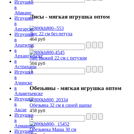
Игрушки
в
Абакане
Лисы
- мягкая игрушка оптом
Игрушки
в
Ангарске
Лис 22 см без петуха
Игрушки
464 руб
в
Апатитах
в
Архангельске
Лис рыжий 22 см с петухом
в
504 руб
Астрахани
Игрушки
в
Ачинске
Обезьяны
- мягкая игрушка оптом
в
Альметьевске
Игрушки
в
Обезьяна 32 см в синей шапке
Аксае
458 руб
Игрушки
в
Армавире
Обезьянка Маша 30 см
Игрушки