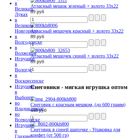
в
Атласный мешок зеленый + золото 33х22
Великих
89 руб
Луках
в
Великом
Атласный мешочек красный + золото 33х22
Новгороде
89 руб
в
Волгодонске
в
Волжском
Атласный мешочек синий + золото 33х22
Игрушки
89 руб
в
Вологде
в
Воскресенске
Игрушки
Снеговики
- мягкая игрушка оптом
в
Выборге
во
Снеговик с красным мешком, (до 600 грамм)
Владикавказе
448 руб
во
Всеволжске
Игрушки
Снеговик в синей шапочке - Упаковка для
в
конфет (от 500 гр)
Глазове