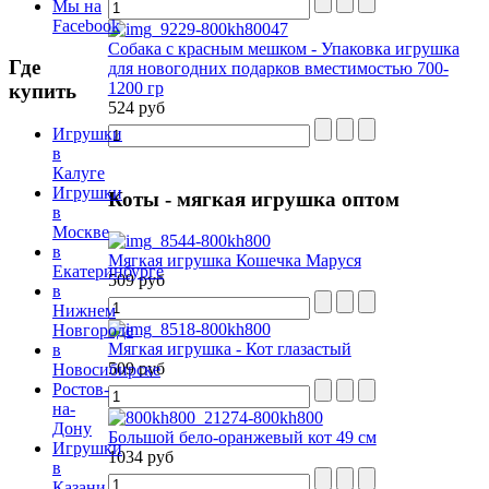
Мы на
Facebook
Собака с красным мешком - Упаковка игрушка
Где
для новогодних подарков вместимостью 700-
1200 гр
купить
524 руб
Игрушки
в
Калуге
Игрушки
Коты
- мягкая игрушка оптом
в
Москве
в
Мягкая игрушка Кошечка Маруся
Екатеринбурге
509 руб
в
Нижнем
Новгороде
Мягкая игрушка - Кот глазастый
в
509 руб
Новосибирске
Ростов-
на-
Дону
Большой бело-оранжевый кот 49 см
Игрушки
1034 руб
в
Казани