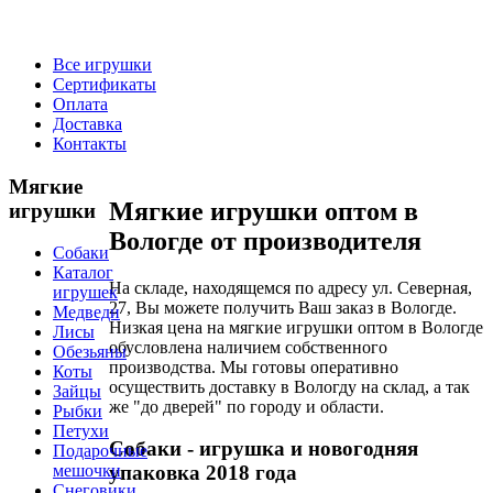
Все игрушки
Сертификаты
Оплата
Доставка
Контакты
Мягкие
Мягкие игрушки оптом в
игрушки
Вологде от производителя
Собаки
Каталог
На складе, находящемся по адресу ул. Северная,
игрушек
27, Вы можете получить Ваш заказ в Вологде.
Медведи
Низкая цена на мягкие игрушки оптом в Вологде
Лисы
обусловлена наличием собственного
Обезьяны
производства. Мы готовы оперативно
Коты
осуществить доставку в Вологду на склад, а так
Зайцы
же "до дверей" по городу и области.
Рыбки
Петухи
Собаки
- игрушка и новогодняя
Подарочные
упаковка 2018 года
мешочки
Снеговики