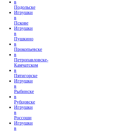
в
Подольске
Игрушки
в
Пскове
Игрушки
в
Пушкино
в
Прокопьевске
в
Петропавловске-
Камчатском
в
Пятигорске
Игрушки
в
Рыбинске
в
Рубцовске
Игрушки
в
Россоши
Игрушки
в