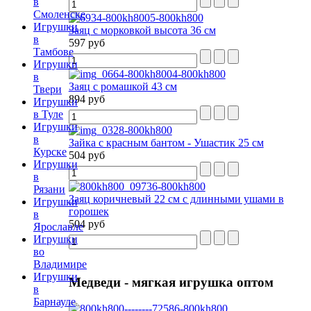
в
Смоленске
Игрушки
Заяц с морковкой высота 36 см
в
597 руб
Тамбове
Игрушки
в
Заяц с ромашкой 43 см
Твери
894 руб
Игрушки
в Туле
Игрушки
в
Зайка с красным бантом - Ушастик 25 см
Курске
504 руб
Игрушки
в
Рязани
Заяц коричневый 22 см с длинными ушами в
Игрушки
горошек
в
504 руб
Ярославле
Игрушки
во
Владимире
Игрушки
Медведи
- мягкая игрушка оптом
в
Барнауле