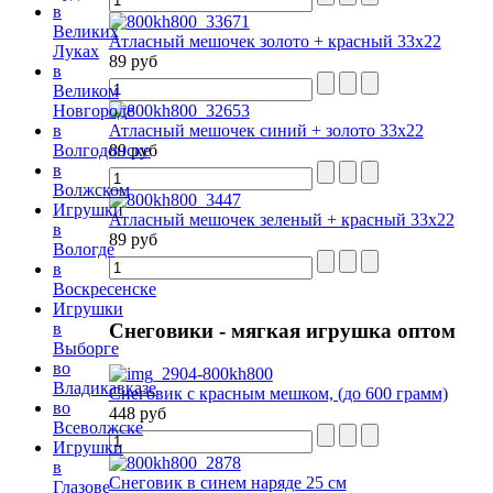
в
Великих
Атласный мешочек золото + красный 33х22
Луках
89 руб
в
Великом
Новгороде
Атласный мешочек синий + золото 33х22
в
89 руб
Волгодонске
в
Волжском
Игрушки
Атласный мешочек зеленый + красный 33х22
в
89 руб
Вологде
в
Воскресенске
Игрушки
в
Снеговики
- мягкая игрушка оптом
Выборге
во
Владикавказе
Снеговик с красным мешком, (до 600 грамм)
во
448 руб
Всеволжске
Игрушки
в
Снеговик в синем наряде 25 см
Глазове