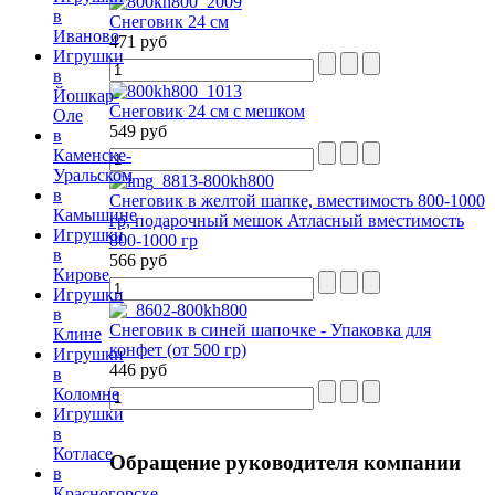
в
Снеговик 24 см
Иваново
471 руб
Игрушки
в
Йошкар-
Снеговик 24 см с мешком
Оле
549 руб
в
Каменске-
Уральском
в
Снеговик в желтой шапке, вместимость 800-1000
Камышине
гр, подарочный мешок Атласный вместимость
Игрушки
800-1000 гр
в
566 руб
Кирове
Игрушки
в
Снеговик в синей шапочке - Упаковка для
Клине
конфет (от 500 гр)
Игрушки
446 руб
в
Коломне
Игрушки
в
Котласе
Обращение
руководителя компании
в
Красногорске