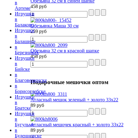
Обезьяна 32 см в синей шапке
в
458 руб
Артеме
Игрушки
в
Балаково
Обезьянка Маша 30 см
Игрушки
259 руб
в
Балашихе
в
Обезьяна 32 см в красной шапке
Березниках
458 руб
Игрушки
в
Бийске
в
Благовещенске
Подарочные
мешочки оптом
в
Борисоглебске
Игрушки
Атласный мешок зеленый + золото 33х22
в
89 руб
Братске
Игрушки
в
Атласный мешочек красный + золото 33х22
Бугульме
89 руб
в
Буденновске