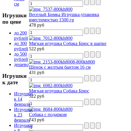
см
Веселый Бимка Игрушка-упаковка
Игрушки
вместимостью 1500 гр
по цене
478 руб
до 200
рублей
Мягкая игрушка Собака Брюс в шапке
до 300
522 руб
рублей
до 500
рублей
дешево
Щенок с желтым бантом 16 см
431 руб
Игрушки
к дате
Мягкая игрушка Собака Брюс
Игрушки
522 руб
к 14
февраля
Игрушки
Собака с подарком
к 23
743 руб
февраля
Игрушки
к 8