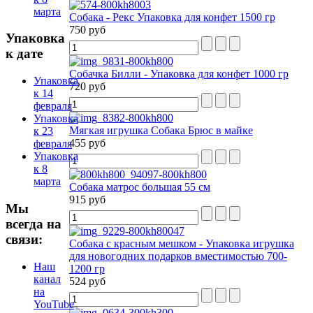
марта
Собака - Рекс Упаковка для конфет 1500 гр
750 руб
Упаковка
к дате
Собачка Билли - Упаковка для конфет 1000 гр
Упаковка
720 руб
к 14
февраля
Упаковка
Мягкая игрушка Собака Брюс в майке
к 23
455 руб
февраля
Упаковка
к 8
марта
Собака матрос большая 55 см
915 руб
Мы
всегда на
связи:
Собака с красным мешком - Упаковка игрушка
для новогодних подарков вместимостью 700-
Наш
1200 гр
канал
524 руб
на
YouTube