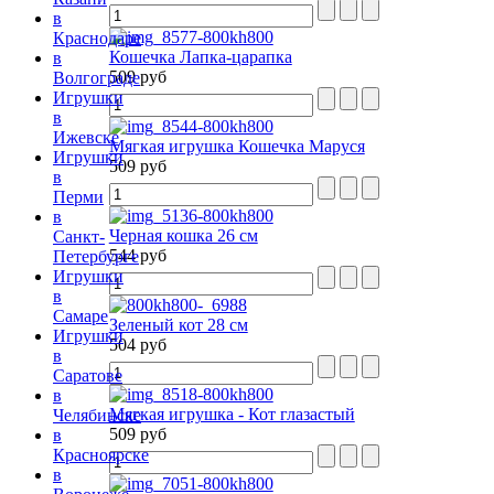
в
Краснодаре
Кошечка Лапка-царапка
в
509 руб
Волгограде
Игрушки
в
Ижевске
Мягкая игрушка Кошечка Маруся
Игрушки
509 руб
в
Перми
в
Черная кошка 26 см
Санкт-
544 руб
Петербурге
Игрушки
в
Самаре
Зеленый кот 28 см
Игрушки
504 руб
в
Саратове
в
Мягкая игрушка - Кот глазастый
Челябинске
509 руб
в
Красноярске
в