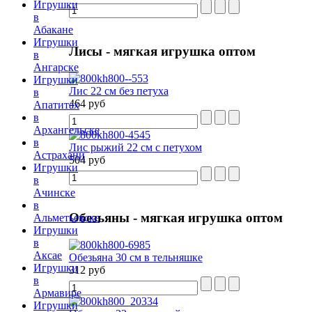
Игрушки
в
Абакане
Игрушки
Лисы
- мягкая игрушка оптом
в
Ангарске
Игрушки
Лис 22 см без петуха
в
464 руб
Апатитах
в
Архангельске
в
Лис рыжий 22 см с петухом
Астрахани
504 руб
Игрушки
в
Ачинске
в
Обезьяны
- мягкая игрушка оптом
Альметьевске
Игрушки
в
Аксае
Обезьяна 30 см в тельняшке
Игрушки
312 руб
в
Армавире
Игрушки