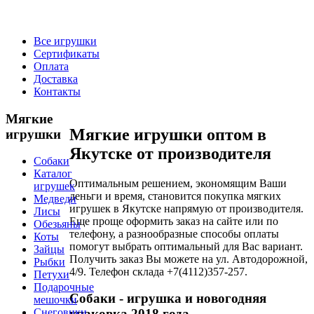
Все игрушки
Сертификаты
Оплата
Доставка
Контакты
Мягкие
Мягкие игрушки оптом в
игрушки
Якутске от производителя
Собаки
Каталог
Оптимальным решением, экономящим Ваши
игрушек
деньги и время, становится покупка мягких
Медведи
игрушек в Якутске напрямую от производителя.
Лисы
Еще проще оформить заказ на сайте или по
Обезьяны
телефону, а разнообразные способы оплаты
Коты
помогут выбрать оптимальный для Вас вариант.
Зайцы
Получить заказ Вы можете на ул. Автодорожной,
Рыбки
4/9. Телефон склада +7(4112)357-257.
Петухи
Подарочные
Собаки
- игрушка и новогодняя
мешочки
упаковка 2018 года
Снеговики