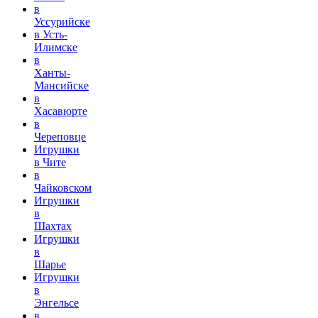
в
Уссурийске
в Усть-
Илимске
в
Ханты-
Мансийске
в
Хасавюрте
в
Череповце
Игрушки
в Чите
в
Чайковском
Игрушки
в
Шахтах
Игрушки
в
Шарье
Игрушки
в
Энгельсе
в