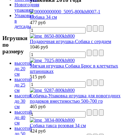
Новогодняя
упаковка
Упаковка
Собака 34 см
в
477 руб
детсады
Игрушки
Подарочная игрушка-Собака с сердцем
по
1046 руб
размеру
высотой
Мягкая игрушка Собака Брюс в клетчатых
до 20
штанишках
см
515 руб
высотой
до 25
см
высотой
Собачка-Упаковка игрушка для новогодних
до 30
подарков вместимостью 500-700 гр
см
465 руб
высотой
до 40
см
Собака такса розовая 34 см
высотой
424 руб
до 50