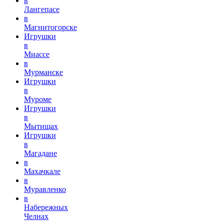
в
Лангепасе
в
Магнитогорске
Игрушки
в
Миассе
в
Мурманске
Игрушки
в
Муроме
Игрушки
в
Мытищах
Игрушки
в
Магадане
в
Махачкале
в
Муравленко
в
Набережных
Челнах