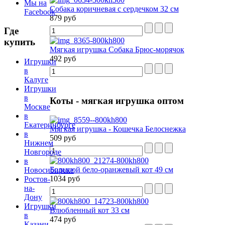
Мы на
Собака коричневая с сердечком 32 см
Facebook
879 руб
Где
купить
Мягкая игрушка Собака Брюс-морячок
492 руб
Игрушки
в
Калуге
Игрушки
в
Коты
- мягкая игрушка оптом
Москве
в
Екатеринбурге
Мягкая игрушка - Кошечка Белоснежка
в
509 руб
Нижнем
Новгороде
в
Большой бело-оранжевый кот 49 см
Новосибирске
1034 руб
Ростов-
на-
Дону
Игрушки
Влюбленный кот 33 см
в
474 руб
Казани