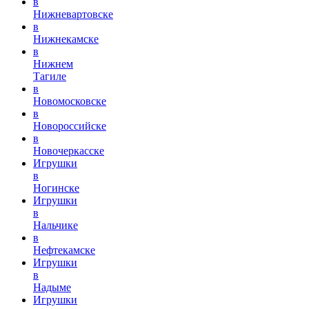
в
Нижневартовске
в
Нижнекамске
в
Нижнем
Тагиле
в
Новомосковске
в
Новороссийске
в
Новочеркасске
Игрушки
в
Ногинске
Игрушки
в
Нальчике
в
Нефтекамске
Игрушки
в
Надыме
Игрушки