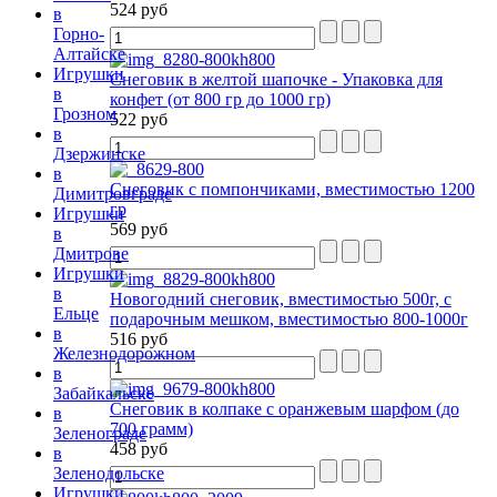
524 руб
в
Горно-
Алтайске
Игрушки
Снеговик в желтой шапочке - Упаковка для
в
конфет (от 800 гр до 1000 гр)
Грозном
522 руб
в
Дзержинске
в
Снеговик с помпончиками, вместимостью 1200
Димитровграде
гр
Игрушки
569 руб
в
Дмитрове
Игрушки
в
Новогодний снеговик, вместимостью 500г, с
Ельце
подарочным мешком, вместимостью 800-1000г
в
516 руб
Железнодорожном
в
Забайкальске
Снеговик в колпаке с оранжевым шарфом (до
в
700 грамм)
Зеленограде
458 руб
в
Зеленодольске
Игрушки