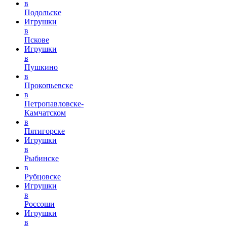
в
Подольске
Игрушки
в
Пскове
Игрушки
в
Пушкино
в
Прокопьевске
в
Петропавловске-
Камчатском
в
Пятигорске
Игрушки
в
Рыбинске
в
Рубцовске
Игрушки
в
Россоши
Игрушки
в