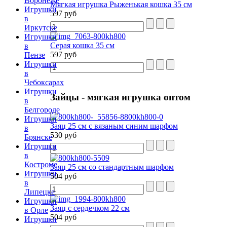
Воронеже
Мягкая игрушка Рыженькая кошка 35 см
Игрушки
597 руб
в
Иркутске
Игрушки
Серая кошка 35 см
в
597 руб
Пензе
Игрушки
в
Чебоксарах
Игрушки
Зайцы
- мягкая игрушка оптом
в
Белгороде
Игрушки
Заяц 25 см с вязаным синим шарфом
в
530 руб
Брянске
Игрушки
в
Костроме
Заяц 25 см со стандартным шарфом
Игрушки
504 руб
в
Липецке
Игрушки
Заяц с сердечком 22 см
в Орле
504 руб
Игрушки