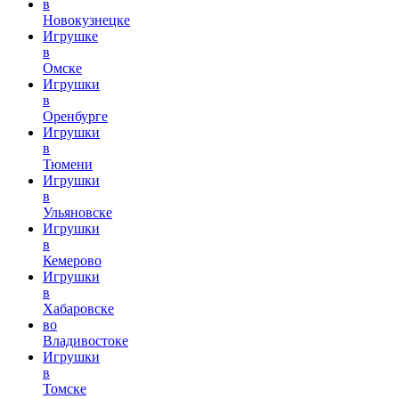
в
Новокузнецке
Игрушке
в
Омске
Игрушки
в
Оренбурге
Игрушки
в
Тюмени
Игрушки
в
Ульяновске
Игрушки
в
Кемерово
Игрушки
в
Хабаровске
во
Владивостоке
Игрушки
в
Томске