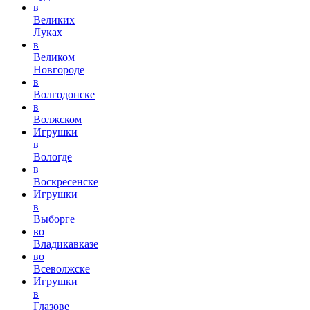
в
Великих
Луках
в
Великом
Новгороде
в
Волгодонске
в
Волжском
Игрушки
в
Вологде
в
Воскресенске
Игрушки
в
Выборге
во
Владикавказе
во
Всеволжске
Игрушки
в
Глазове