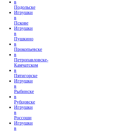
в
Подольске
Игрушки
в
Пскове
Игрушки
в
Пушкино
в
Прокопьевске
в
Петропавловске-
Камчатском
в
Пятигорске
Игрушки
в
Рыбинске
в
Рубцовске
Игрушки
в
Россоши
Игрушки
в