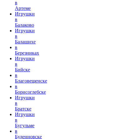
в
Артеме
Игрушки
в
Балаково
Игрушки
в
Балашихе
в
Березниках
Игрушки
в
Бийске
в
Благовещенске
в
Борисоглебске
Игрушки
в
Братске
Игрушки
в
Бугульме
в
Буденновске