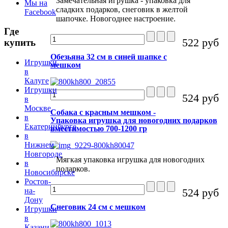
Замечательная игрушка - упаковка для
Мы на
сладких подарков, снеговик в желтой
Facebook
шапочке. Новогоднее настроение.
Где
522 руб
купить
Обезьяна 32 см в синей шапке с
Игрушки
мешком
в
Калуге
Игрушки
524 руб
в
Москве
Собака с красным мешком -
в
Упаковка игрушка для новогодних подарков
Екатеринбурге
вместимостью 700-1200 гр
в
Нижнем
Новгороде
Мягкая упаковка игрушка для новогодних
в
подарков.
Новосибирске
Ростов-
524 руб
на-
Дону
Снеговик 24 см с мешком
Игрушки
в
Казани