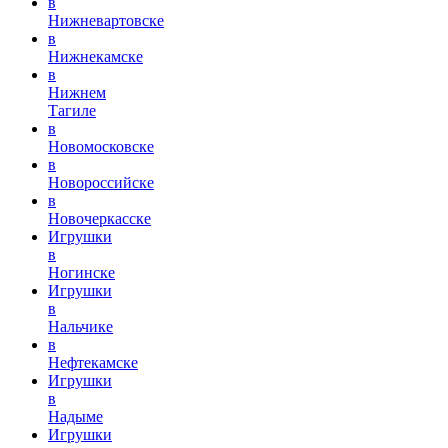
в
Нижневартовске
в
Нижнекамске
в
Нижнем
Тагиле
в
Новомосковске
в
Новороссийске
в
Новочеркасске
Игрушки
в
Ногинске
Игрушки
в
Нальчике
в
Нефтекамске
Игрушки
в
Надыме
Игрушки