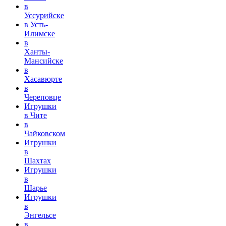
в
Уссурийске
в Усть-
Илимске
в
Ханты-
Мансийске
в
Хасавюрте
в
Череповце
Игрушки
в Чите
в
Чайковском
Игрушки
в
Шахтах
Игрушки
в
Шарье
Игрушки
в
Энгельсе
в