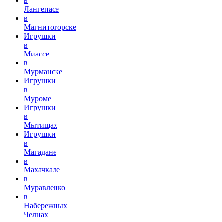
в
Лангепасе
в
Магнитогорске
Игрушки
в
Миассе
в
Мурманске
Игрушки
в
Муроме
Игрушки
в
Мытищах
Игрушки
в
Магадане
в
Махачкале
в
Муравленко
в
Набережных
Челнах