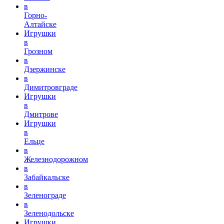
в
Горно-
Алтайске
Игрушки
в
Грозном
в
Дзержинске
в
Димитровграде
Игрушки
в
Дмитрове
Игрушки
в
Ельце
в
Железнодорожном
в
Забайкальске
в
Зеленограде
в
Зеленодольске
Игрушки