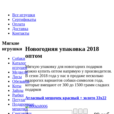
Все игрушки
Сертификаты
Оплата
Доставка
Контакты
Мягкие
Новогодняя упаковка 2018
игрушки
оптом
Собаки
Каталог
Мягкую упаковку для новогодних подарков
игрушек
можно купить оптом напрямую у производителя.
Медведи
В сезон 2018 года у нас в продаже несколько
Лисы
недорогих вариантов собаки-символов года,
Обезьяны
которые вмещают от 300 до 1500 грамм сладких
Коты
подарков
Зайцы
Рыбки
Атласный мешочек красный + золото 33х22
Петухи
Подарочные
мешочки
Снеговики