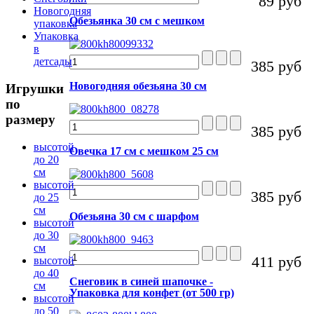
89 руб
Новогодняя
Обезьянка 30 см с мешком
упаковка
Упаковка
в
детсады
385 руб
Новогодняя обезьяна 30 см
Игрушки
по
размеру
385 руб
высотой
Овечка 17 см с мешком 25 см
до 20
см
высотой
385 руб
до 25
см
Обезьяна 30 см с шарфом
высотой
до 30
см
411 руб
высотой
до 40
Снеговик в синей шапочке -
см
Упаковка для конфет (от 500 гр)
высотой
до 50