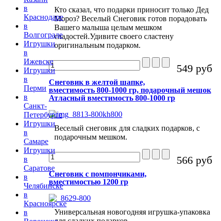
в
Кто сказал, что подарки приносит только Дед
Краснодаре
Мороз? Веселый Снеговик готов порадовать
в
Вашего малыша целым мешком
Волгограде
сладостей.Удивите своего сластену
Игрушки
оригинальным подарком.
в
Ижевске
549 руб
Игрушки
в
Снеговик в желтой шапке,
Перми
вместимость 800-1000 гр, подарочный мешок
в
Атласный вместимость 800-1000 гр
Санкт-
Петербурге
Игрушки
Веселый снеговик для сладких подарков, с
в
подарочным мешком.
Самаре
Игрушки
566 руб
в
Саратове
Снеговик с помпончиками,
в
вместимостью 1200 гр
Челябинске
в
Красноярске
Универсальная новогодняя игрушка-упаковка
в
для сладких подарков.