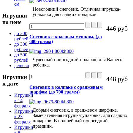
см
Новогодний снеговик. Отличная игрушка-
упаковка для сладких подарков.
Игрушки
по цене
446 руб
до 200
Снеговик с красным мешком, (до
рублей
600 грамм)
до 300
рублей
до 500
Чудесный новогодний подарок, для Вашего
рублей
ребенка.
дешево
Игрушки
448 руб
к дате
Снеговик в колпаке с оранжевым
шарфом (до 700 грамм)
Игрушки
к 14
февраля
Добрый снеговик, в оранжевом шарфике.
Игрушки
Замечательная игрушка-упаковка, для сладких
к 23
подарков. В волшебный новогодний
февраля
праздник.
Игрушки
к 8