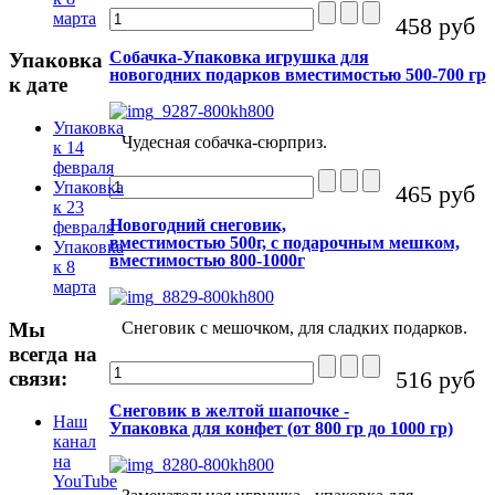
марта
458 руб
Собачка-Упаковка игрушка для
Упаковка
новогодних подарков вместимостью 500-700 гр
к дате
Упаковка
Чудесная собачка-сюрприз.
к 14
февраля
Упаковка
465 руб
к 23
Новогодний снеговик,
февраля
вместимостью 500г, с подарочным мешком,
Упаковка
вместимостью 800-1000г
к 8
марта
Снеговик с мешочком, для сладких подарков.
Мы
всегда на
516 руб
связи:
Снеговик в желтой шапочке -
Наш
Упаковка для конфет (от 800 гр до 1000 гр)
канал
на
YouTube