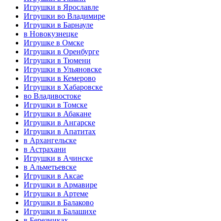
Игрушки в Ярославле
Игрушки во Владимире
Игрушки в Барнауле
в Новокузнецке
Игрушке в Омске
Игрушки в Оренбурге
Игрушки в Тюмени
Игрушки в Ульяновске
Игрушки в Кемерово
Игрушки в Хабаровске
во Владивостоке
Игрушки в Томске
Игрушки в Абакане
Игрушки в Ангарске
Игрушки в Апатитах
в Архангельске
в Астрахани
Игрушки в Ачинске
в Альметьевске
Игрушки в Аксае
Игрушки в Армавире
Игрушки в Артеме
Игрушки в Балаково
Игрушки в Балашихе
в Березниках