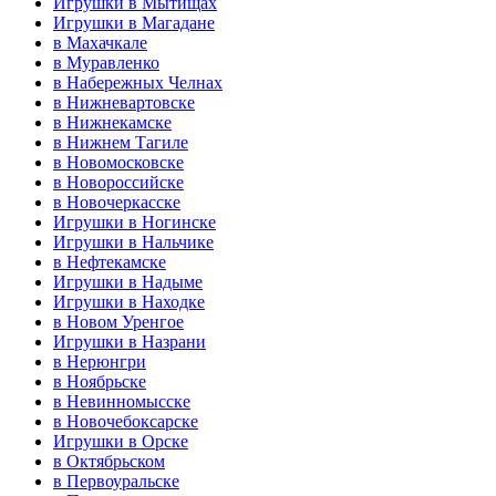
Игрушки в Мытищах
Игрушки в Магадане
в Махачкале
в Муравленко
в Набережных Челнах
в Нижневартовске
в Нижнекамске
в Нижнем Тагиле
в Новомосковске
в Новороссийске
в Новочеркасске
Игрушки в Ногинске
Игрушки в Нальчике
в Нефтекамске
Игрушки в Надыме
Игрушки в Находке
в Новом Уренгое
Игрушки в Назрани
в Нерюнгри
в Ноябрьске
в Невинномысске
в Новочебоксарске
Игрушки в Орске
в Октябрьском
в Первоуральске