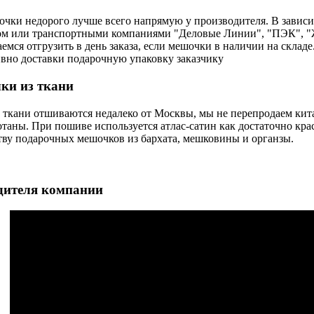
чки недорого лучше всего напрямую у производителя. В зависи
м или транспортными компаниями "Деловые Линии", "ПЭК", "Ж
аемся отгрузить в день заказа, если мешочки в наличии на склад
ивно доставки подарочную упаковку заказчику
ки из ткани
 ткани отшиваются недалеко от Москвы, мы не перепродаем ки
отаны. При пошиве используется атлас-сатин как достаточно кра
тву подарочных мешочков из бархата, мешковины и органзы.
дителя компании