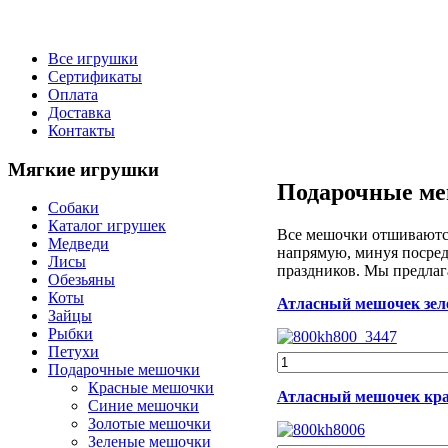
Все игрушки
Сертификаты
Оплата
Доставка
Контакты
Мягкие
игрушки
Подарочные ме
Собаки
Каталог игрушек
Все мешочки отшиваются
Медведи
напрямую, минуя посред
Лисы
праздников. Мы предлаг
Обезьяны
Коты
Атласный мешочек зел
Зайцы
Рыбки
Петухи
Подарочные мешочки
Красные мешочки
Атласный мешочек кра
Синие мешочки
Золотые мешочки
Зеленые мешочки