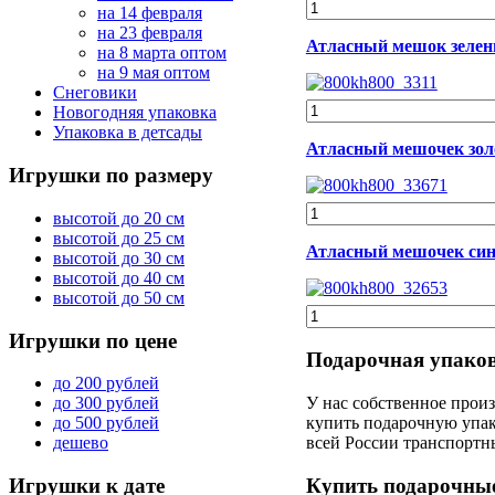
на 14 февраля
на 23 февраля
Атласный мешок зелены
на 8 марта оптом
на 9 мая оптом
Снеговики
Новогодняя упаковка
Упаковка в детсады
Атласный мешочек зол
Игрушки
по размеру
высотой до 20 см
высотой до 25 см
Атласный мешочек сини
высотой до 30 см
высотой до 40 см
высотой до 50 см
Игрушки
по цене
Подарочная упако
до 200 рублей
У нас собственное прои
до 300 рублей
купить подарочную упак
до 500 рублей
всей России транспорт
дешево
Купить подарочны
Игрушки
к дате