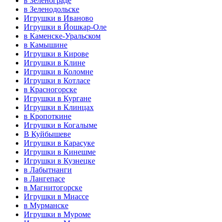
в Зеленограде
в Зеленодольске
Игрушки в Иваново
Игрушки в Йошкар-Оле
в Каменске-Уральском
в Камышине
Игрушки в Кирове
Игрушки в Клине
Игрушки в Коломне
Игрушки в Котласе
в Красногорске
Игрушки в Кургане
Игрушки в Клинцах
в Кропоткине
Игрушки в Когалыме
В Куйбышеве
Игрушки в Карасуке
Игрушки в Кинешме
Игрушки в Кузнецке
в Лабытнанги
в Лангепасе
в Магнитогорске
Игрушки в Миассе
в Мурманске
Игрушки в Муроме