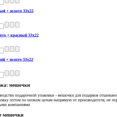
й + золото 33х22
ото + красный 33х22
й + золото 33х22
вка: мешочки
зводство подарочной упаковки - мешочки для подарков отшиваю
овку оптом по низким ценам напрямую от производителя, не пе
ными компаниями
е мешочки