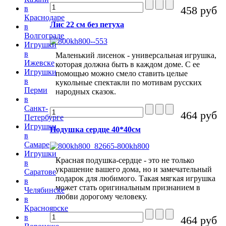
458 руб
в
Краснодаре
Лис 22 см без петуха
в
Волгограде
Игрушки
в
Маленький лисенок - универсальная игрушка,
Ижевске
которая должна быть в каждом доме. С ее
Игрушки
помощью можно смело ставить целые
в
кукольные спектакли по мотивам русских
Перми
народных сказок.
в
Санкт-
464 руб
Петербурге
Игрушки
Подушка сердце 40*40см
в
Самаре
Игрушки
Красная подушка-сердце - это не только
в
украшение вашего дома, но и замечательный
Саратове
подарок для любимого. Такая мягкая игрушка
в
может стать оригинальным признанием в
Челябинске
любви дорогому человеку.
в
Красноярске
в
464 руб