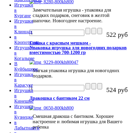
Игрушки
Замечательная игрушка - упаковка для
в
сладких подарков, снеговик в желтой
Кургане
шапочке. Новогоднее настроение.
Игрушки
в
Клинцах
522 руб
в
Кропоткине
Собака с красным мешком -
Упаковка игрушка для новогодних подарков
Игрушки
вместимостью 700-1200 гр
в
Когалыме
В
Куйбышеве
Мягкая упаковка игрушка для новогодних
Игрушки
подарков.
в
Карасуке
524 руб
Игрушки
в
Дракошка с бантиком 22 см
Кинешме
Игрушки
в
Смешная дракоша с бантиком. Хорошее
Кузнецке
настроение и любимая игрушка для Вашего
в
ребенка
Лабытнанги