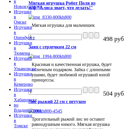
в
Мягкая игрушка Робот Поля из
Новокузнецке
м/ф "Алиса знает, что делать!"
Игрушке
в
Омске
Мягкая игрушка для мальчишек
Игрушки
в
498 руб
Оренбурге
Игрушки
Заяц с сердечком 22 см
в
Тюмени
Игрушки
в
Красивая и качественная игрушка, будет
Ульяновске
отличным подарком. Зайка с длинными
Игрушки
ушами, будет любимой игрушкой юной
в
принцессы.
Кемерово
Игрушки
504 руб
в
Хабаровске
Лис рыжий 22 см с петухом
во
Владивостоке
Игрушки
Трогательный рыжий лис не оставит
в
равнодушным никого. Мягкая игрушка
Томске