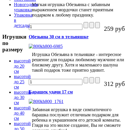
Мягкая игрушка Обезьянка с забавным
Новогодняя
выражением мордочки станет приятным
упаковка
подарком к любому празднику.
Упаковка
в
детсады
259 руб
Игрушки
Обезьяна 30 см в тельняшке
по
размеру
Игрушка Обезьяна в тельняшке - интересное
решение для подарка любимому мужчине или
высотой
близкому другу. Хотя и маленького шалуна
до 20
такой подарок тоже приятно удивит.
см
высотой
до 25
312 руб
см
Барашек удачи 17 см
высотой
до 30
см
высотой
Забавная игрушка в виде симпатичного
до 40
барашка послужит отличным подарком для
см
ребенка и украшением его детской комнаты.
высотой
Глядя на это милое создание, Вы не сможете
до 50