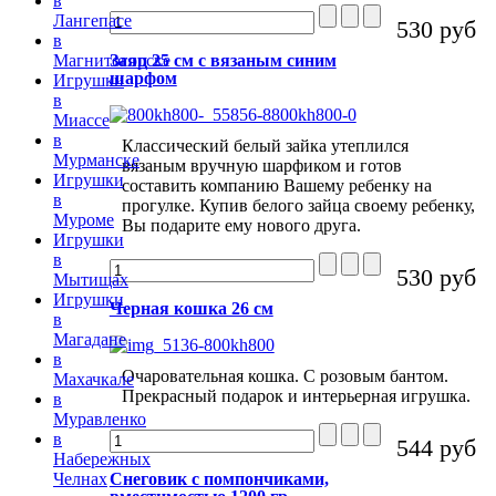
в
Лангепасе
530 руб
в
Заяц 25 см с вязаным синим
Магнитогорске
шарфом
Игрушки
в
Миассе
в
Классический белый зайка утеплился
Мурманске
вязаным вручную шарфиком и готов
Игрушки
составить компанию Вашему ребенку на
в
прогулке. Купив белого зайца своему ребенку,
Муроме
Вы подарите ему нового друга.
Игрушки
в
530 руб
Мытищах
Игрушки
Черная кошка 26 см
в
Магадане
в
Очаровательная кошка. С розовым бантом.
Махачкале
Прекрасный подарок и интерьерная игрушка.
в
Муравленко
в
544 руб
Набережных
Снеговик с помпончиками,
Челнах