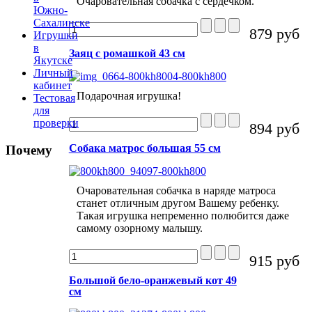
Очаровательная собачка с сердечком.
Южно-
Сахалинске
879 руб
Игрушки
в
Заяц с ромашкой 43 см
Якутске
Личный
кабинет
Подарочная игрушка!
Тестовая
для
проверки
894 руб
Собака матрос большая 55 см
Почему
Очаровательная собачка в наряде матроса
станет отличным другом Вашему ребенку.
Такая игрушка непременно полюбится даже
самому озорному малышу.
915 руб
Большой бело-оранжевый кот 49
см