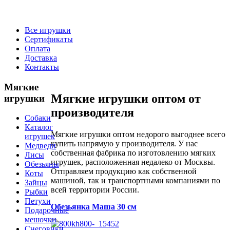
Все игрушки
Сертификаты
Оплата
Доставка
Контакты
Мягкие
Мягкие игрушки оптом от
игрушки
производителя
Собаки
Каталог
Мягкие игрушки оптом недорого выгоднее всего
игрушек
купить напрямую у производителя. У нас
Медведи
собственная фабрика по изготовлению мягких
Лисы
игрушек, расположенная недалеко от Москвы.
Обезьяны
Отправляем продукцию как собственной
Коты
машиной, так и транспортными компаниями по
Зайцы
всей территории России.
Рыбки
Петухи
Обезьянка Маша 30 см
Подарочные
мешочки
Снеговики