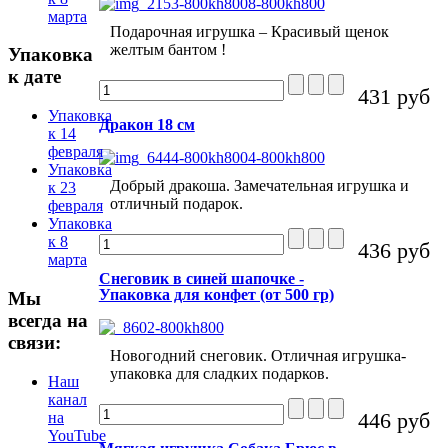
марта
Подарочная игрушка – Красивый щенок
желтым бантом !
Упаковка
к дате
431 руб
Упаковка
Дракон 18 см
к 14
февраля
Упаковка
Добрый дракоша. Замечательная игрушка и
к 23
отличный подарок.
февраля
Упаковка
к 8
436 руб
марта
Снеговик в синей шапочке -
Упаковка для конфет (от 500 гр)
Мы
всегда на
связи:
Новогодний снеговик. Отличная игрушка-
упаковка для сладких подарков.
Наш
канал
446 руб
на
YouTube