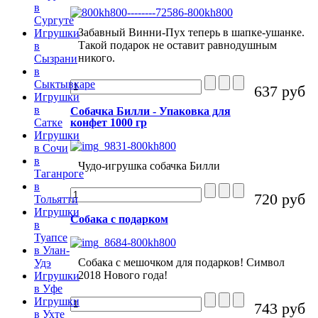
в
Сургуте
Забавный Винни-Пух теперь в шапке-ушанке.
Игрушки
Такой подарок не оставит равнодушным
в
никого.
Сызрани
в
Сыктывкаре
637 руб
Игрушки
в
Собачка Билли - Упаковка для
конфет 1000 гр
Сатке
Игрушки
в Сочи
в
Чудо-игрушка собачка Билли
Таганроге
в
720 руб
Тольятти
Игрушки
Собака с подарком
в
Туапсе
в Улан-
Собака с мешочком для подарков! Символ
Удэ
2018 Нового года!
Игрушки
в Уфе
Игрушки
743 руб
в Ухте