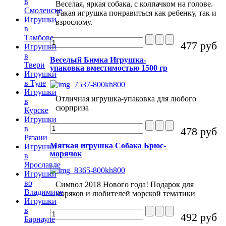
в
Веселая, яркая собака, с колпачком на голове.
Смоленске
Такая игрушка понравиться как ребенку, так и
Игрушки
взрослому.
в
Тамбове
477 руб
Игрушки
в
Веселый Бимка Игрушка-
Твери
упаковка вместимостью 1500 гр
Игрушки
в Туле
Игрушки
Отличная игрушка-упаковка для любого
в
сюрприза
Курске
Игрушки
в
478 руб
Рязани
Мягкая игрушка Собака Брюс-
Игрушки
морячок
в
Ярославле
Игрушки
во
Символ 2018 Нового года! Подарок для
Владимире
моряков и любителей морской тематики
Игрушки
в
492 руб
Барнауле