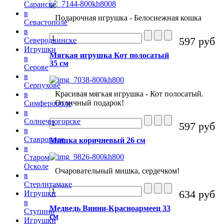
Саранске
в
Подарочная игрушка - Белоснежная кошка
Севастополе
в
597 руб
Северодвинске
Игрушки
Мягкая игрушка Кот полосатый
в
35 см
Серове
в
Серпухове
Красивая мягкая игрушка - Кот полосатый.
в
Отличный подарок!
Симферополе
в
Солнечногорске
597 руб
в
Ставрополе
Мишка коричневый 26 см
в
Старом
Осколе
Очаровательный мишка, сердечком!
в
Стерлитамаке
634 руб
Игрушки
в
Медведь Винни-Красноармеец 33
Ступино
см
Игрушки