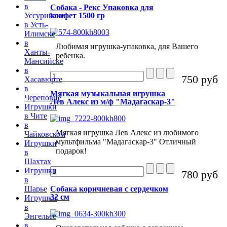
в
Собака - Рекс Упаковка для
конфет 1500 гр
Уссурийске
в Усть-
Илимске
в
Любимая игрушка-упаковка, для Вашего
Ханты-
ребенка.
Мансийске
в
750 руб
Хасавюрте
в
Мягкая музыкальная игрушка
Череповце
Лев Алекс из м/ф "Мадагаскар-3"
Игрушки
в Чите
в
Мягкая игрушка Лев Алекс из любимого
Чайковском
мультфильма "Мадагаскар-3" Отличный
Игрушки
подарок!
в
Шахтах
Игрушки
780 руб
в
Собака коричневая с сердечком
Шарье
32 см
Игрушки
в
Энгельсе
в