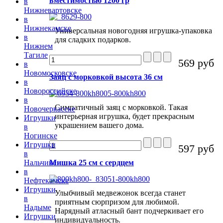
вместимостью 1200 гр
в
Нижневартовске
в
Нижнекамске
Универсальная новогодняя игрушка-упаковка
в
для сладких подарков.
Нижнем
Тагиле
569 руб
в
Новомосковске
Заяц с морковкой высота 36 см
в
Новороссийске
в
Симпатичный заяц с морковкой. Такая
Новочеркасске
интерьерная игрушка, будет прекрасным
Игрушки
украшением вашего дома.
в
Ногинске
Игрушки
597 руб
в
Мишка 25 см с сердцем
Нальчике
в
Нефтекамске
Игрушки
Улыбчивый медвежонок всегда станет
в
приятным сюрпризом для любимой.
Надыме
Нарядный атласный бант подчеркивает его
Игрушки
индивидуальность.