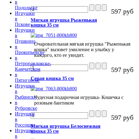
в
Подольске
597 руб
Игрушки
в
Мягкая игрушка Рыженькая
Пскове
кошка 35 см
Игрушки
в
Пушкино
Очаровательная мягкая игрушка "Рыженькая
в
кошка" вызовет умиление и улыбку у
Прокопьевске
каждого, кто ее увидит.
в
Петропавловске-
597 руб
Камчатском
в
Серая кошка 35 см
Пятигорске
Игрушки
в
Рыбинске
Чудесная подарочная игрушка- Кошечка с
в
розовым бантиком
Рубцовске
Игрушки
597 руб
в
Россоши
Мягкая игрушка Белоснежная
Игрушки
кошка 35 см
в