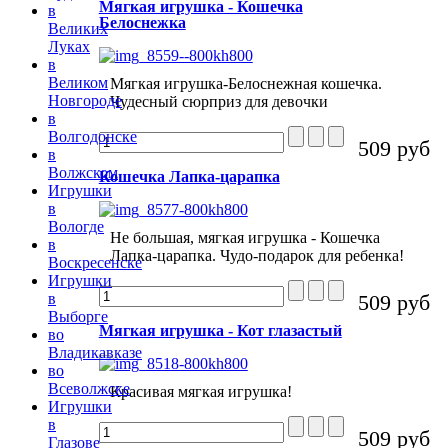
Мягкая игрушка - Кошечка
в
Белоснежка
Великих
Луках
в
Великом
Мягкая игрушка-Белоснежная кошечка.
Новгороде
Чудесный сюрприз для девочки
в
Волгодонске
509 руб
в
Волжском
Кошечка Лапка-царапка
Игрушки
в
Вологде
Не большая, мягкая игрушка - Кошечка
в
Лапка-царапка. Чудо-подарок для ребенка!
Воскресенске
Игрушки
509 руб
в
Выборге
Мягкая игрушка - Кот глазастый
во
Владикавказе
во
Всеволжске
Красивая мягкая игрушка!
Игрушки
в
509 руб
Глазове