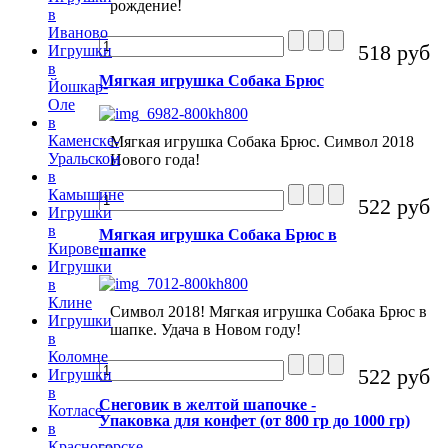
рождение!
в
Иваново
518 руб
Игрушки
в
Мягкая игрушка Собака Брюс
Йошкар-
Оле
в
Каменске-
Мягкая игрушка Собака Брюс. Символ 2018
Уральском
Нового года!
в
Камышине
522 руб
Игрушки
в
Мягкая игрушка Собака Брюс в
Кирове
шапке
Игрушки
в
Клине
Символ 2018! Мягкая игрушка Собака Брюс в
Игрушки
шапке. Удача в Новом году!
в
Коломне
522 руб
Игрушки
в
Снеговик в желтой шапочке -
Котласе
Упаковка для конфет (от 800 гр до 1000 гр)
в
Красногорске