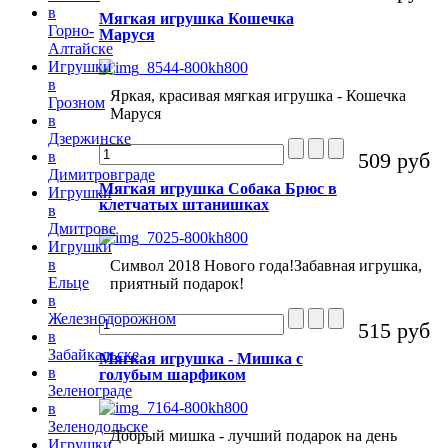
в
Мягкая игрушка Кошечка
Горно-
Маруся
Алтайске
Игрушки
в
Яркая, красивая мягкая игрушка - Кошечка
Грозном
Маруся
в
Дзержинске
509 руб
в
Димитровграде
Мягкая игрушка Собака Брюс в
Игрушки
клетчатых штанишках
в
Дмитрове
Игрушки
в
Символ 2018 Нового года!Забавная игрушка,
Ельце
приятный подарок!
в
Железнодорожном
515 руб
в
Забайкальске
Мягкая игрушка - Мишка с
в
голубым шарфиком
Зеленограде
в
Зеленодольске
Добрый мишка - лучший подарок на день
Игрушки