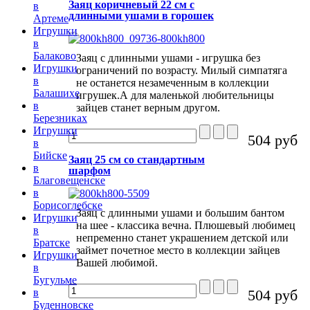
Заяц коричневый 22 см с
в
длинными ушами в горошек
Артеме
Игрушки
в
Балаково
Заяц с длинными ушами - игрушка без
Игрушки
ограничений по возрасту. Милый симпатяга
в
не останется незамеченным в коллекции
Балашихе
игрушек.А для маленькой любительницы
в
зайцев станет верным другом.
Березниках
Игрушки
504 руб
в
Бийске
Заяц 25 см со стандартным
в
шарфом
Благовещенске
в
Борисоглебске
Заяц с длинными ушами и большим бантом
Игрушки
на шее - классика вечна. Плюшевый любимец
в
непременно станет украшением детской или
Братске
займет почетное место в коллекции зайцев
Игрушки
Вашей любимой.
в
Бугульме
504 руб
в
Буденновске