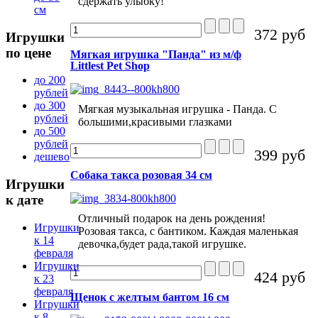
сдержать улыбку!
см
372 руб
Игрушки
по цене
Мягкая игрушка "Панда" из м/ф
Littlest Pet Shop
до 200
рублей
до 300
Мягкая музыкальная игрушка - Панда. С
рублей
большими,красивыми глазками
до 500
рублей
399 руб
дешево
Собака такса розовая 34 см
Игрушки
к дате
Отличный подарок на день рождения!
Игрушки
Розовая такса, с бантиком. Каждая маленькая
к 14
девочка,будет рада,такой игрушке.
февраля
Игрушки
424 руб
к 23
февраля
Щенок с желтым бантом 16 см
Игрушки
к 8