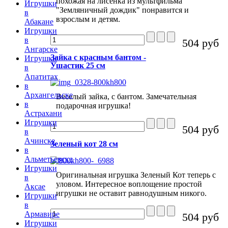
похожая на лисенка из мультфильма
Игрушки
"Земляничный дождик" понравится и
в
взрослым и детям.
Абакане
Игрушки
в
504 руб
Ангарске
Зайка с красным бантом -
Игрушки
Ушастик 25 см
в
Апатитах
в
Архангельске
Веселый зайка, с бантом. Замечательная
в
подарочная игрушка!
Астрахани
Игрушки
504 руб
в
Ачинске
Зеленый кот 28 см
в
Альметьевске
Игрушки
Оригинальная игрушка Зеленый Кот теперь с
в
уловом. Интересное воплощение простой
Аксае
игрушки не оставит равнодушным никого.
Игрушки
в
Армавире
504 руб
Игрушки