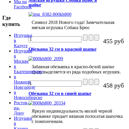
Мягкая игрушка Собака Брюс в
Мы на
майке
Facebook
Где
Символ 2018 Нового года! Замечательная
купить
мягкая игрушка Собака Брюс
Игрушки
455 руб
в
Калуге
Обезьяна 32 см в красной шапке
Игрушки
в
Москве
в
Забавная обезьянка в красно-белой шапке
Екатеринбурге
сразу выделяется из ряда подобных игрушек.
в
Нижнем
458 руб
Новгороде
в
Обезьяна 32 см в синей шапке
Новосибирске
Ростов-
на-
Яркую индивидуальность милой черной
Дону
обезьянке придает вязаная полосатая шапочка
Игрушки
с помпончиком.
в
Казани