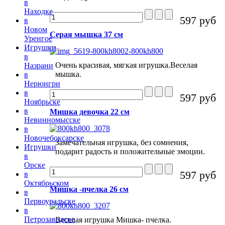
в
Находке
597 руб
в
Новом
Серая мышка 37 см
Уренгое
Игрушки
в
Очень красивая, мягкая игрушка.Веселая
Назрани
мышка.
в
Нерюнгри
в
597 руб
Ноябрьске
в
Мишка девочка 22 см
Невинномысске
в
Новочебоксарске
Замечательная игрушка, без сомнения,
Игрушки
подарит радость и положительные эмоции.
в
Орске
597 руб
в
Октябрьском
Мишка -пчелка 26 см
в
Первоуральске
в
Петрозаводске
Веселая игрушка Мишка- пчелка.