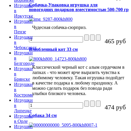
Воронеже
Собачка-Упаковка игрушка для
Игрушки
новогодних подарков вместимостью 500-700 гр
в
Иркутске
Игрушки
в
Чудесная собачка-сюрприз.
Пензе
Игрушки
465 руб
в
Чебоксарах
Влюбленный кот 33 см
Игрушки
в
Белгороде
Классический черный кот с алым сердечком в
Игрушки
лапках - что может ярче выразить чувства к
в
любимому человеку. Такая игрушка подойдет
Брянске
в качестве подарка к любому празднику. А
Игрушки
можно сделать подарок без повода ради
в
улыбки близкого человека.
Костроме
Игрушки
в
474 руб
Липецке
Собака 34 см
Игрушки
в Орле
Игрушки