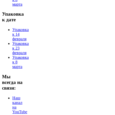
марта
Упаковка
к дате
Упаковка
к 14
февраля
Упаковка
к 23
февраля
Упаковка
к 8
марта
Мы
всегда на
связи:
Наш
канал
на
YouTube