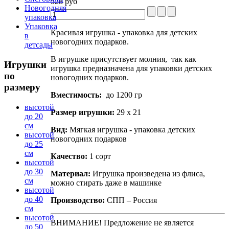
528 руб
Новогодняя
упаковка
Упаковка
Красивая игрушка - упаковка для детских
в
новогодних подарков.
детсады
В игрушке присутствует молния, так как
Игрушки
игрушка предназначена для упаковки детских
по
новогодних подарков.
размеру
Вместимость:
до 1200 гр
высотой
Размер игрушки:
29 х 21
до 20
см
Вид:
Мягкая игрушка - упаковка детских
высотой
новогодних подарков
до 25
см
Качество:
1 сорт
высотой
до 30
Материал:
Игрушка произведена из флиса,
см
можно стирать даже в машинке
высотой
до 40
Производство:
СПП – Россия
см
высотой
ВНИМАНИЕ! Предложение не является
до 50