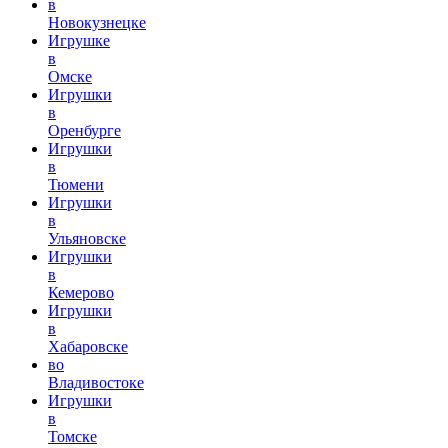
в
Новокузнецке
Игрушке
в
Омске
Игрушки
в
Оренбурге
Игрушки
в
Тюмени
Игрушки
в
Ульяновске
Игрушки
в
Кемерово
Игрушки
в
Хабаровске
во
Владивостоке
Игрушки
в
Томске