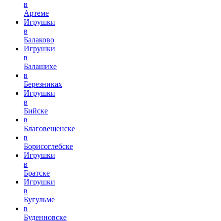
в
Артеме
Игрушки
в
Балаково
Игрушки
в
Балашихе
в
Березниках
Игрушки
в
Бийске
в
Благовещенске
в
Борисоглебске
Игрушки
в
Братске
Игрушки
в
Бугульме
в
Буденновске