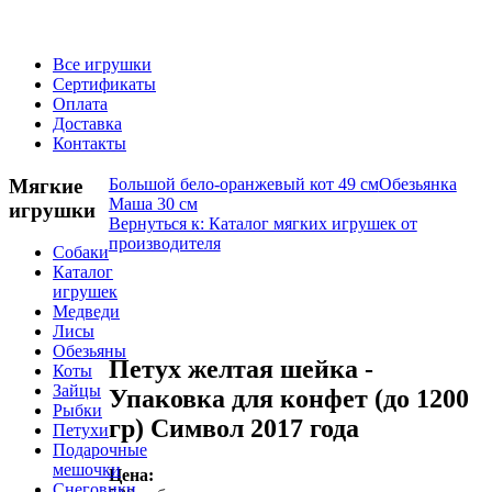
Все игрушки
Сертификаты
Оплата
Доставка
Контакты
Мягкие
Большой бело-оранжевый кот 49 см
Обезьянка
Маша 30 см
игрушки
Вернуться к: Каталог мягких игрушек от
производителя
Собаки
Каталог
игрушек
Медведи
Лисы
Обезьяны
Петух желтая шейка -
Коты
Зайцы
Упаковка для конфет (до 1200
Рыбки
гр) Символ 2017 года
Петухи
Подарочные
мешочки
Цена:
Снеговики