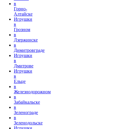
в
Горно-
Алтайске
Игрушки
в
Грозном
в
Дзержинске
в
Димитровграде
Игрушки
в
Дмитрове
Игрушки
в
Ельце
в
Железнодорожном
в
Забайкальске
в
Зеленограде
в
Зеленодольске
Игрушки