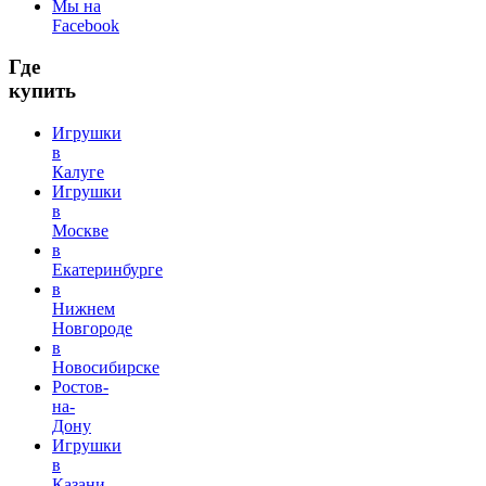
Мы на
Facebook
Где
купить
Игрушки
в
Калуге
Игрушки
в
Москве
в
Екатеринбурге
в
Нижнем
Новгороде
в
Новосибирске
Ростов-
на-
Дону
Игрушки
в
Казани