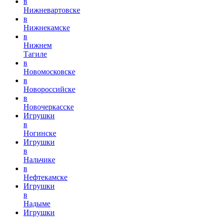
в
Нижневартовске
в
Нижнекамске
в
Нижнем
Тагиле
в
Новомосковске
в
Новороссийске
в
Новочеркасске
Игрушки
в
Ногинске
Игрушки
в
Нальчике
в
Нефтекамске
Игрушки
в
Надыме
Игрушки