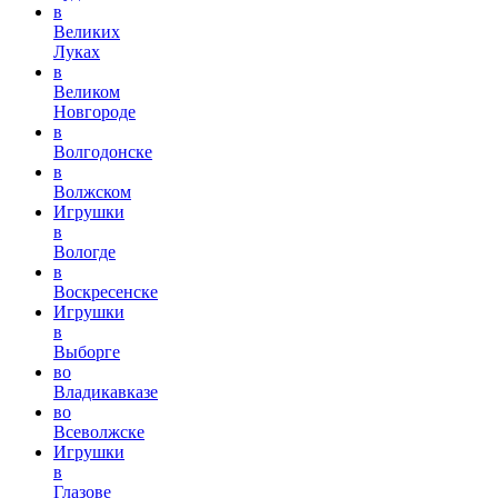
в
Великих
Луках
в
Великом
Новгороде
в
Волгодонске
в
Волжском
Игрушки
в
Вологде
в
Воскресенске
Игрушки
в
Выборге
во
Владикавказе
во
Всеволжске
Игрушки
в
Глазове