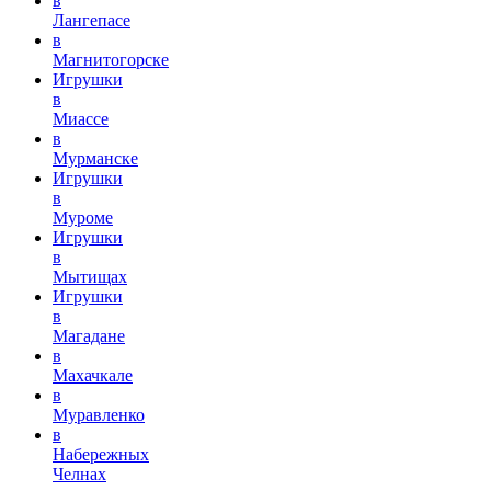
в
Лангепасе
в
Магнитогорске
Игрушки
в
Миассе
в
Мурманске
Игрушки
в
Муроме
Игрушки
в
Мытищах
Игрушки
в
Магадане
в
Махачкале
в
Муравленко
в
Набережных
Челнах