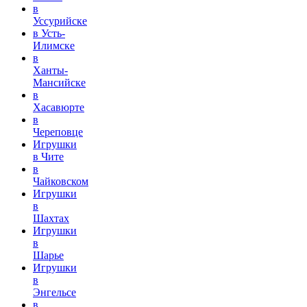
в
Уссурийске
в Усть-
Илимске
в
Ханты-
Мансийске
в
Хасавюрте
в
Череповце
Игрушки
в Чите
в
Чайковском
Игрушки
в
Шахтах
Игрушки
в
Шарье
Игрушки
в
Энгельсе
в