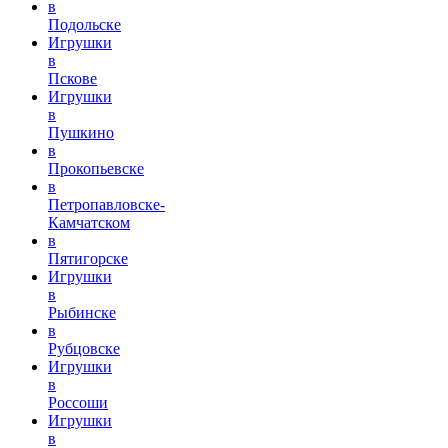
в
Подольске
Игрушки
в
Пскове
Игрушки
в
Пушкино
в
Прокопьевске
в
Петропавловске-
Камчатском
в
Пятигорске
Игрушки
в
Рыбинске
в
Рубцовске
Игрушки
в
Россоши
Игрушки
в