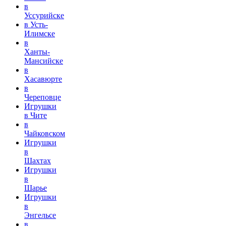
в
Уссурийске
в Усть-
Илимске
в
Ханты-
Мансийске
в
Хасавюрте
в
Череповце
Игрушки
в Чите
в
Чайковском
Игрушки
в
Шахтах
Игрушки
в
Шарье
Игрушки
в
Энгельсе
в