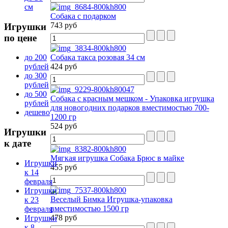
см
Собака с подарком
743 руб
Игрушки
по цене
Собака такса розовая 34 см
до 200
424 руб
рублей
до 300
рублей
до 500
Собака с красным мешком - Упаковка игрушка
рублей
для новогодних подарков вместимостью 700-
дешево
1200 гр
524 руб
Игрушки
к дате
Мягкая игрушка Собака Брюс в майке
Игрушки
455 руб
к 14
февраля
Игрушки
Веселый Бимка Игрушка-упаковка
к 23
вместимостью 1500 гр
февраля
478 руб
Игрушки
к 8