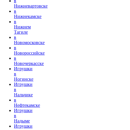
в
Нижневартовске
в
Нижнекамске
в
Нижнем
Тагиле
в
Новомосковске
в
Новороссийске
в
Новочеркасске
Игрушки
в
Ногинске
Игрушки
в
Нальчике
в
Нефтекамске
Игрушки
в
Надыме
Игрушки