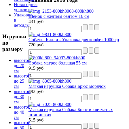
Новогодняя
упаковка
Упаковка
Щенок с желтым бантом 16 см
в
431 руб
детсады
Игрушки
Собачка Билли - Упаковка для конфет 1000 гр
по
720 руб
размеру
высотой
Собака матрос большая 55 см
до 20
915 руб
см
высотой
до 25
см
Мягкая игрушка Собака Брюс-морячок
высотой
492 руб
до 30
см
высотой
Мягкая игрушка Собака Брюс в клетчатых
до 40
штанишках
см
515 руб
высотой
до 50