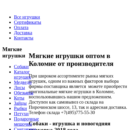
Все игрушки
Сертификаты
Оплата
Доставка
Контакты
Мягкие
Мягкие игрушки оптом в
игрушки
Коломне от производителя
Собаки
Каталог
При широком ассортименте рынка мягких
игрушек
игрушек, одним из важных факторов выбора
Медведи
фирмы-поставщика является можете приобрести
Лисы
оригинальные мягкие игрушки в Коломне,
Обезьяны
воспользовавшись нашим предложением.
Коты
Доступен как самовывоз со склада на
Зайцы
Пирочинском шоссе, 13, так и адресная доставка.
Рыбки
Телефон склада +7(495)775-55-30
Петухи
Подарочные
Собаки
- игрушка и новогодняя
мешочки
упаковка 2018 года
Снеговики