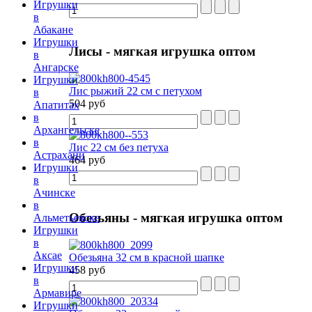
Игрушки
в
Абакане
Игрушки
Лисы
- мягкая игрушка оптом
в
Ангарске
Игрушки
Лис рыжий 22 см с петухом
в
504 руб
Апатитах
в
Архангельске
в
Лис 22 см без петуха
Астрахани
464 руб
Игрушки
в
Ачинске
в
Обезьяны
- мягкая игрушка оптом
Альметьевске
Игрушки
в
Аксае
Обезьяна 32 см в красной шапке
Игрушки
458 руб
в
Армавире
Игрушки