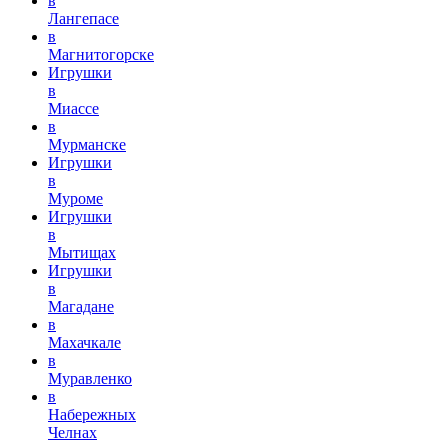
в
Лангепасе
в
Магнитогорске
Игрушки
в
Миассе
в
Мурманске
Игрушки
в
Муроме
Игрушки
в
Мытищах
Игрушки
в
Магадане
в
Махачкале
в
Муравленко
в
Набережных
Челнах