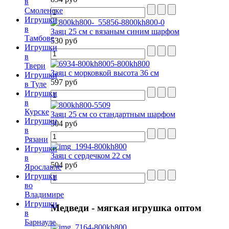
в
Смоленске
Игрушки
в
Заяц 25 см с вязаным синим шарфом
Тамбове
530 руб
Игрушки
в
Твери
Заяц с морковкой высота 36 см
Игрушки
597 руб
в Туле
Игрушки
в
Курске
Заяц 25 см со стандартным шарфом
Игрушки
504 руб
в
Рязани
Игрушки
Заяц с сердечком 22 см
в
504 руб
Ярославле
Игрушки
во
Владимире
Игрушки
Медведи
- мягкая игрушка оптом
в
Барнауле