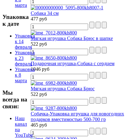
марта
Собака 34 см
Упаковка
477 руб
к дате
Упаковка
Мягкая игрушка Собака Брюс в шапке
к 14
522 руб
февраля
Упаковка
к 23
Подарочная игрушка-Собака с сердцем
февраля
1046 руб
Упаковка
к 8
марта
Мягкая игрушка Собака Брюс
Мы
522 руб
всегда на
связи:
Собачка-Упаковка игрушка для новогодних
Наш
подарков вместимостью 500-700 гр
канал
465 руб
на
YouTube