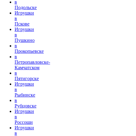
в
Подольске
Игрушки
в
Пскове
Игрушки
в
Пушкино
в
Прокопьевске
в
Петропавловске-
Камчатском
в
Пятигорске
Игрушки
в
Рыбинске
в
Рубцовске
Игрушки
в
Россоши
Игрушки
в