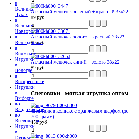
в
Великих
Атласный мешочек зеленый + красный 33х22
Луках
89 руб
в
Великом
Новгороде
Атласный мешочек золото + красный 33х22
в
89 руб
Волгодонске
в
Волжском
Игрушки
Атласный мешочек синий + золото 33х22
в
89 руб
Вологде
в
Воскресенске
Игрушки
в
Снеговики
- мягкая игрушка оптом
Выборге
во
Владикавказе
Снеговик в колпаке с оранжевым шарфом (до
во
700 грамм)
Всеволжске
458 руб
Игрушки
в
Глазове