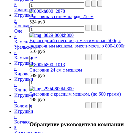
в
Иваново
Игрушки
Снеговик в синем наряде 25 см
в
524 руб
Йошкар-
Оле
в
Новогодний снеговик, вместимостью 500г, с
Каменске-
подарочным мешком, вместимостью 800-1000г
Уральском
516 руб
в
Камышине
Игрушки
в
Снеговик 24 см с мешком
Кирове
549 руб
Игрушки
в
Клине
Снеговик с красным мешком, (до 600 грамм)
Игрушки
448 руб
в
Коломне
Игрушки
в
Котласе
Обращение
руководителя компании
в
Красногорске