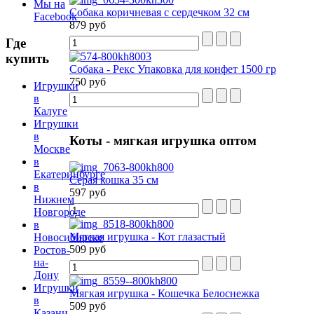
Мы на
Собака коричневая с сердечком 32 см
Facebook
879 руб
Где
купить
Собака - Рекс Упаковка для конфет 1500 гр
750 руб
Игрушки
в
Калуге
Игрушки
в
Коты
- мягкая игрушка оптом
Москве
в
Екатеринбурге
Серая кошка 35 см
в
597 руб
Нижнем
Новгороде
в
Мягкая игрушка - Кот глазастый
Новосибирске
509 руб
Ростов-
на-
Дону
Игрушки
Мягкая игрушка - Кошечка Белоснежка
в
509 руб
Казани