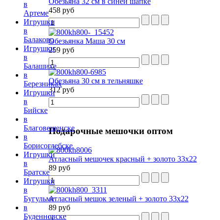
Обезьяна 32 см в синей шапке
в
458 руб
Артеме
Игрушки
в
Балаково
Обезьянка Маша 30 см
Игрушки
259 руб
в
Балашихе
в
Обезьяна 30 см в тельняшке
Березниках
312 руб
Игрушки
в
Бийске
в
Благовещенске
Подарочные
мешочки оптом
в
Борисоглебске
Игрушки
Атласный мешочек красный + золото 33х22
в
89 руб
Братске
Игрушки
в
Атласный мешок зеленый + золото 33х22
Бугульме
89 руб
в
Буденновске