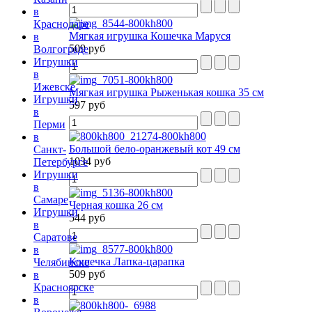
в
Краснодаре
Мягкая игрушка Кошечка Маруся
в
509 руб
Волгограде
Игрушки
в
Ижевске
Мягкая игрушка Рыженькая кошка 35 см
Игрушки
597 руб
в
Перми
в
Большой бело-оранжевый кот 49 см
Санкт-
1034 руб
Петербурге
Игрушки
в
Самаре
Черная кошка 26 см
Игрушки
544 руб
в
Саратове
в
Кошечка Лапка-царапка
Челябинске
509 руб
в
Красноярске
в