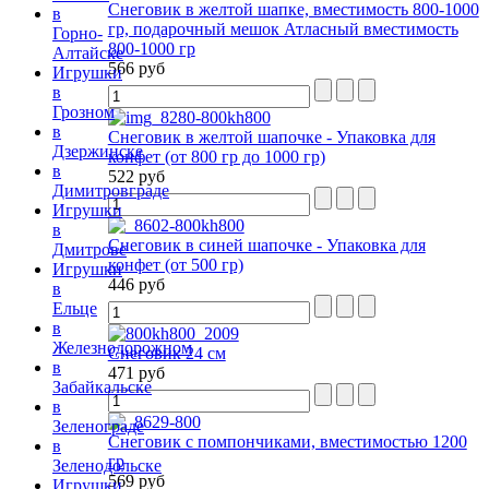
Снеговик в желтой шапке, вместимость 800-1000
в
гр, подарочный мешок Атласный вместимость
Горно-
800-1000 гр
Алтайске
566 руб
Игрушки
в
Грозном
в
Снеговик в желтой шапочке - Упаковка для
Дзержинске
конфет (от 800 гр до 1000 гр)
в
522 руб
Димитровграде
Игрушки
в
Снеговик в синей шапочке - Упаковка для
Дмитрове
конфет (от 500 гр)
Игрушки
446 руб
в
Ельце
в
Железнодорожном
Снеговик 24 см
в
471 руб
Забайкальске
в
Зеленограде
Снеговик с помпончиками, вместимостью 1200
в
гр
Зеленодольске
569 руб
Игрушки