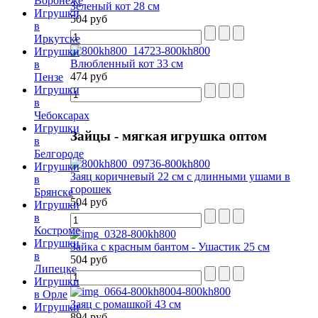
Воронеже
Зеленый кот 28 см
Игрушки
504 руб
в
Иркутске
Игрушки
Влюбленный кот 33 см
в
474 руб
Пензе
Игрушки
в
Чебоксарах
Игрушки
Зайцы
- мягкая игрушка оптом
в
Белгороде
Игрушки
Заяц коричневый 22 см с длинными ушами в
в
горошек
Брянске
504 руб
Игрушки
в
Костроме
Игрушки
Зайка с красным бантом - Ушастик 25 см
в
504 руб
Липецке
Игрушки
в Орле
Заяц с ромашкой 43 см
Игрушки
894 руб