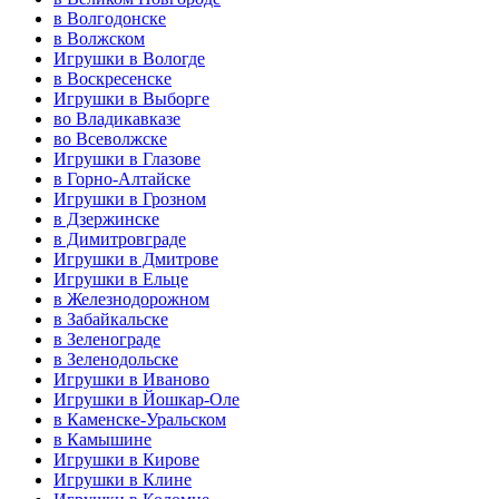
в Волгодонске
в Волжском
Игрушки в Вологде
в Воскресенске
Игрушки в Выборге
во Владикавказе
во Всеволжске
Игрушки в Глазове
в Горно-Алтайске
Игрушки в Грозном
в Дзержинске
в Димитровграде
Игрушки в Дмитрове
Игрушки в Ельце
в Железнодорожном
в Забайкальске
в Зеленограде
в Зеленодольске
Игрушки в Иваново
Игрушки в Йошкар-Оле
в Каменске-Уральском
в Камышине
Игрушки в Кирове
Игрушки в Клине