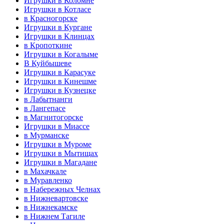
Игрушки в Коломне
Игрушки в Котласе
в Красногорске
Игрушки в Кургане
Игрушки в Клинцах
в Кропоткине
Игрушки в Когалыме
В Куйбышеве
Игрушки в Карасуке
Игрушки в Кинешме
Игрушки в Кузнецке
в Лабытнанги
в Лангепасе
в Магнитогорске
Игрушки в Миассе
в Мурманске
Игрушки в Муроме
Игрушки в Мытищах
Игрушки в Магадане
в Махачкале
в Муравленко
в Набережных Челнах
в Нижневартовске
в Нижнекамске
в Нижнем Тагиле