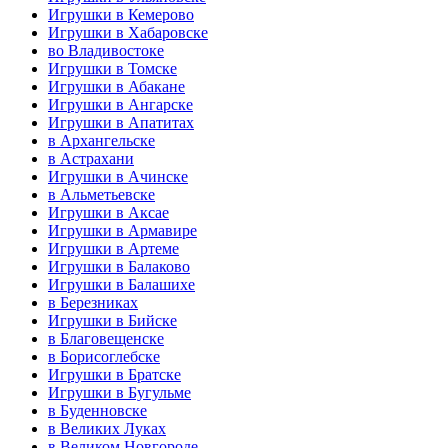
Игрушки в Кемерово
Игрушки в Хабаровске
во Владивостоке
Игрушки в Томске
Игрушки в Абакане
Игрушки в Ангарске
Игрушки в Апатитах
в Архангельске
в Астрахани
Игрушки в Ачинске
в Альметьевске
Игрушки в Аксае
Игрушки в Армавире
Игрушки в Артеме
Игрушки в Балаково
Игрушки в Балашихе
в Березниках
Игрушки в Бийске
в Благовещенске
в Борисоглебске
Игрушки в Братске
Игрушки в Бугульме
в Буденновске
в Великих Луках
в Великом Новгороде