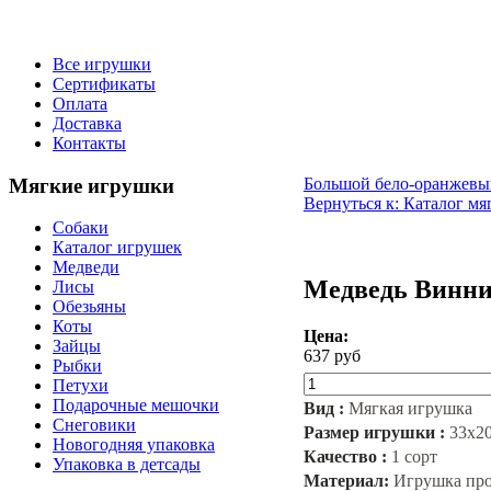
Все игрушки
Сертификаты
Оплата
Доставка
Контакты
Мягкие
игрушки
Большой бело-оранжевый
Вернуться к: Каталог мя
Собаки
Каталог игрушек
Медведи
Медведь Винни
Лисы
Обезьяны
Коты
Цена:
Зайцы
637 руб
Рыбки
Петухи
Подарочные мешочки
Вид :
Мягкая игрушка
Снеговики
Размер игрушки :
33х2
Новогодняя упаковка
Качество :
1 сорт
Упаковка в детсады
Материал:
Игрушка прои