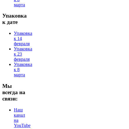
марта
Упаковка
к дате
Упаковка
к 14
февраля
Упаковка
к 23
февраля
Упаковка
к 8
марта
Мы
всегда на
связи:
Наш
канал
на
YouTube