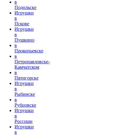
в
Подольске
Игрушки
в
Пскове
Игрушки
в
Пушкино
в
Прокопьевске
в
Петропавловске-
Камчатском
в
Пятигорске
Игрушки
в
Рыбинске
в
Рубцовске
Игрушки
в
Россоши
Игрушки
в