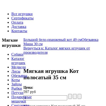
Все игрушки
Сертификаты
Оплата
Доставка
Контакты
Мягкие
Большой бело-оранжевый кот 49 см
Обезьянка
Маша 30 см
игрушки
Вернуться к: Каталог мягких игрушек от
производителя
Собаки
Каталог
игрушек
Медведи
Мягкая игрушка Кот
Лисы
Обезьяны
полосатый 35 см
Коты
Зайцы
Цена:
Рыбки
597 руб
Петухи
Подарочные
мешочки
Снеговики