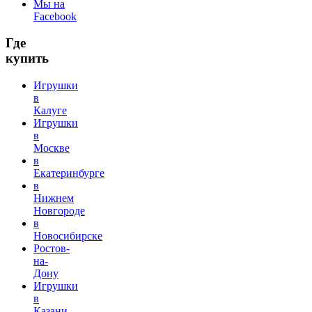
Мы на
Facebook
Где
купить
Игрушки
в
Калуге
Игрушки
в
Москве
в
Екатеринбурге
в
Нижнем
Новгороде
в
Новосибирске
Ростов-
на-
Дону
Игрушки
в
Казани