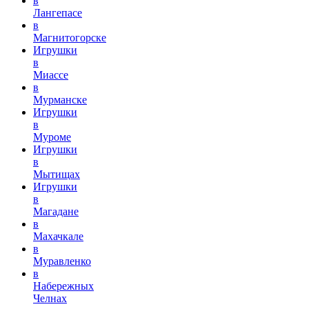
в
Лангепасе
в
Магнитогорске
Игрушки
в
Миассе
в
Мурманске
Игрушки
в
Муроме
Игрушки
в
Мытищах
Игрушки
в
Магадане
в
Махачкале
в
Муравленко
в
Набережных
Челнах