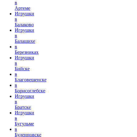
в
Артеме
Игрушки
в
Балаково
Игрушки
в
Балашихе
в
Березниках
Игрушки
в
Бийске
в
Благовещенске
в
Борисоглебске
Игрушки
в
Братске
Игрушки
в
Бугульме
в
Буденновске