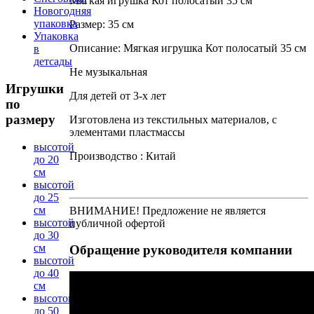
Мягкая игрушка Кот полосатый 35 см
Новогодняя
упаковка
Размер: 35 см
Упаковка
Описание: Мягкая игрушка Кот полосатый 35 см
в
детсады
Не музыкальная
Игрушки
Для детей от 3-х лет
по
размеру
Изготовлена из текстильных материалов, с
элементами пластмассы
высотой
Производство : Китай
до 20
см
высотой
до 25
см
ВНИМАНИЕ! Предложение не является
высотой
публичной офертой
до 30
см
Обращение
руководителя компании
высотой
до 40
см
высотой
до 50