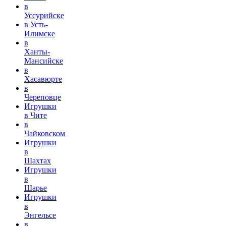
в
Уссурийске
в Усть-
Илимске
в
Ханты-
Мансийске
в
Хасавюрте
в
Череповце
Игрушки
в Чите
в
Чайковском
Игрушки
в
Шахтах
Игрушки
в
Шарье
Игрушки
в
Энгельсе
в