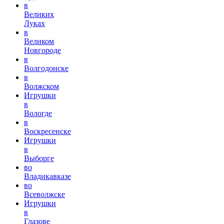
в
Великих
Луках
в
Великом
Новгороде
в
Волгодонске
в
Волжском
Игрушки
в
Вологде
в
Воскресенске
Игрушки
в
Выборге
во
Владикавказе
во
Всеволжске
Игрушки
в
Глазове