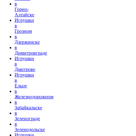
в
Горно-
Алтайске
Игрушки
в
Грозном
в
Дзержинске
в
Димитровграде
Игрушки
в
Дмитрове
Игрушки
в
Ельце
в
Железнодорожном
в
Забайкальске
в
Зеленограде
в
Зеленодольске
Игрушки