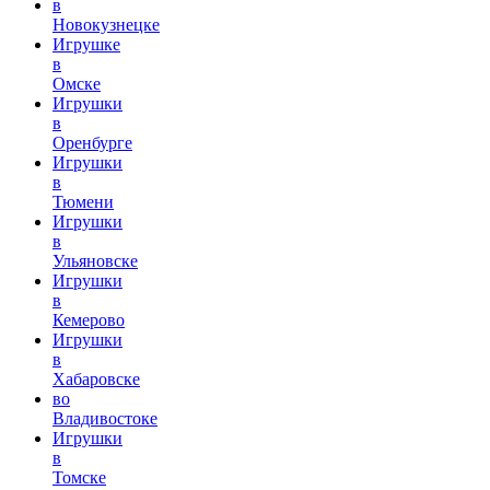
в
Новокузнецке
Игрушке
в
Омске
Игрушки
в
Оренбурге
Игрушки
в
Тюмени
Игрушки
в
Ульяновске
Игрушки
в
Кемерово
Игрушки
в
Хабаровске
во
Владивостоке
Игрушки
в
Томске