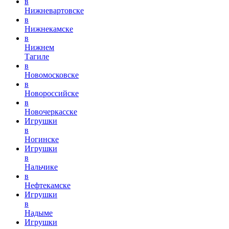
в
Нижневартовске
в
Нижнекамске
в
Нижнем
Тагиле
в
Новомосковске
в
Новороссийске
в
Новочеркасске
Игрушки
в
Ногинске
Игрушки
в
Нальчике
в
Нефтекамске
Игрушки
в
Надыме
Игрушки