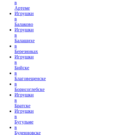
в
Артеме
Игрушки
в
Балаково
Игрушки
в
Балашихе
в
Березниках
Игрушки
в
Бийске
в
Благовещенске
в
Борисоглебске
Игрушки
в
Братске
Игрушки
в
Бугульме
в
Буденновске