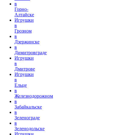
в
Горно-
Алтайске
Игрушки
в
Грозном
в
Дзержинске
в
Димитровграде
Игрушки
в
Дмитрове
Игрушки
в
Ельце
в
Железнодорожном
в
Забайкальске
в
Зеленограде
в
Зеленодольске
Игрушки