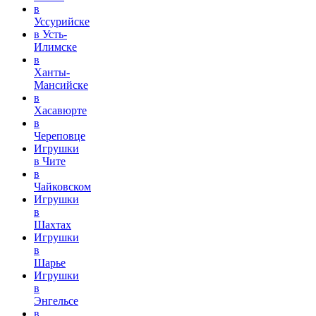
в
Уссурийске
в Усть-
Илимске
в
Ханты-
Мансийске
в
Хасавюрте
в
Череповце
Игрушки
в Чите
в
Чайковском
Игрушки
в
Шахтах
Игрушки
в
Шарье
Игрушки
в
Энгельсе
в