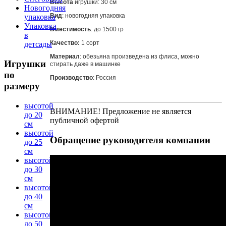
Высота
игрушки: 30 см
Новогодняя
Вид
: новогодняя упаковка
упаковка
Упаковка
Вместимость
: до 1500 гр
в
Качество:
1 сорт
детсады
Материал
: обезьяна произведена из флиса, можно
Игрушки
стирать даже в машинке
по
Производство
: Россия
размеру
высотой
ВНИМАНИЕ! Предложение не является
до 20
публичной офертой
см
высотой
Обращение
руководителя компании
до 25
см
высотой
до 30
см
высотой
до 40
см
высотой
до 50