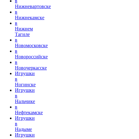
в
Нижневартовске
в
Нижнекамске
в
Нижнем
Тагиле
в
Новомосковске
в
Новороссийске
в
Новочеркасске
Игрушки
в
Ногинске
Игрушки
в
Нальчике
в
Нефтекамске
Игрушки
в
Надыме
Игрушки