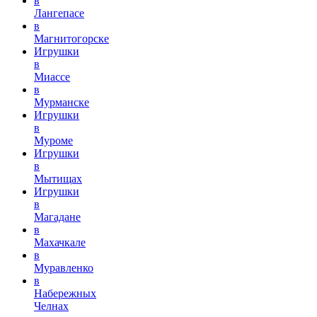
в
Лангепасе
в
Магнитогорске
Игрушки
в
Миассе
в
Мурманске
Игрушки
в
Муроме
Игрушки
в
Мытищах
Игрушки
в
Магадане
в
Махачкале
в
Муравленко
в
Набережных
Челнах