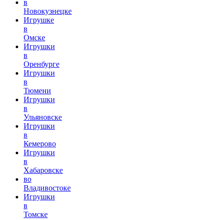
в
Новокузнецке
Игрушке
в
Омске
Игрушки
в
Оренбурге
Игрушки
в
Тюмени
Игрушки
в
Ульяновске
Игрушки
в
Кемерово
Игрушки
в
Хабаровске
во
Владивостоке
Игрушки
в
Томске