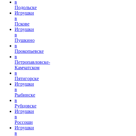
в
Подольске
Игрушки
в
Пскове
Игрушки
в
Пушкино
в
Прокопьевске
в
Петропавловске-
Камчатском
в
Пятигорске
Игрушки
в
Рыбинске
в
Рубцовске
Игрушки
в
Россоши
Игрушки
в