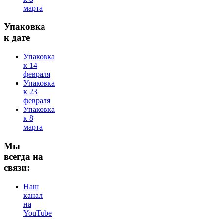
марта
Упаковка
к дате
Упаковка
к 14
февраля
Упаковка
к 23
февраля
Упаковка
к 8
марта
Мы
всегда на
связи:
Наш
канал
на
YouTube