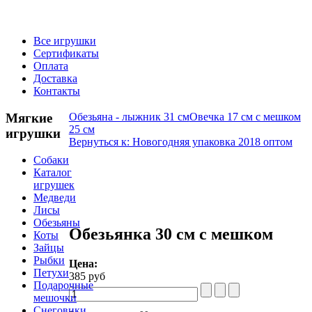
Все игрушки
Сертификаты
Оплата
Доставка
Контакты
Мягкие
Обезьяна - лыжник 31 см
Овечка 17 см с мешком
25 см
игрушки
Вернуться к: Новогодняя упаковка 2018 оптом
Собаки
Каталог
игрушек
Медведи
Лисы
Обезьяны
Обезьянка 30 см с мешком
Коты
Зайцы
Рыбки
Цена:
Петухи
385 руб
Подарочные
мешочки
Снеговики