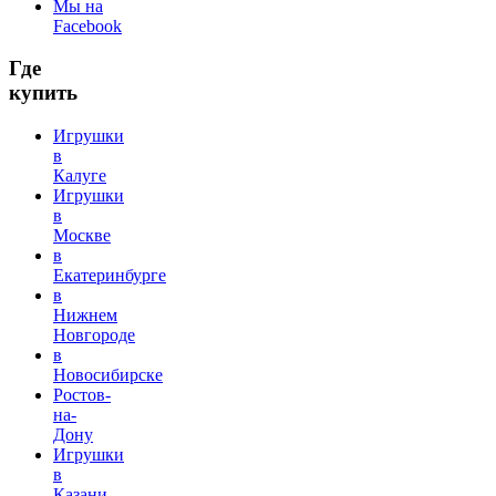
Мы на
Facebook
Где
купить
Игрушки
в
Калуге
Игрушки
в
Москве
в
Екатеринбурге
в
Нижнем
Новгороде
в
Новосибирске
Ростов-
на-
Дону
Игрушки
в
Казани