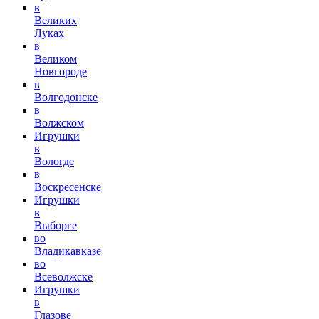
в
Великих
Луках
в
Великом
Новгороде
в
Волгодонске
в
Волжском
Игрушки
в
Вологде
в
Воскресенске
Игрушки
в
Выборге
во
Владикавказе
во
Всеволжске
Игрушки
в
Глазове