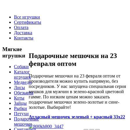
Все игрушки
Сертификаты
Оплата
Доставка
Контакты
Мягкие
Подарочные мешочки на 23
игрушки
февраля оптом
Собаки
Каталог
Подарочные мешочки на 23 февраля оптом от
игрушек
производителя можно купить напрямую, без
Медведи
посредников. У нас запущена специальная серия
Лисы
мешков для мужчин в зелено-красной цветовой
Обезьяны
гамме. По низким ценам можно заказать
Коты
подарочные мешочки зелено-золотые и сине-
Зайцы
золотые. Выбирайте!
Рыбки
Петухи
Атласный мешочек зеленый + красный 33х22
Подарочные
мешочки
Снеговики