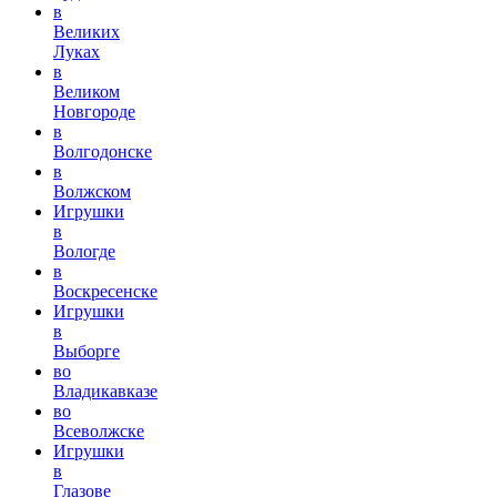
в
Великих
Луках
в
Великом
Новгороде
в
Волгодонске
в
Волжском
Игрушки
в
Вологде
в
Воскресенске
Игрушки
в
Выборге
во
Владикавказе
во
Всеволжске
Игрушки
в
Глазове