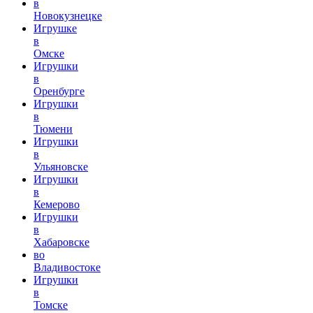
в
Новокузнецке
Игрушке
в
Омске
Игрушки
в
Оренбурге
Игрушки
в
Тюмени
Игрушки
в
Ульяновске
Игрушки
в
Кемерово
Игрушки
в
Хабаровске
во
Владивостоке
Игрушки
в
Томске