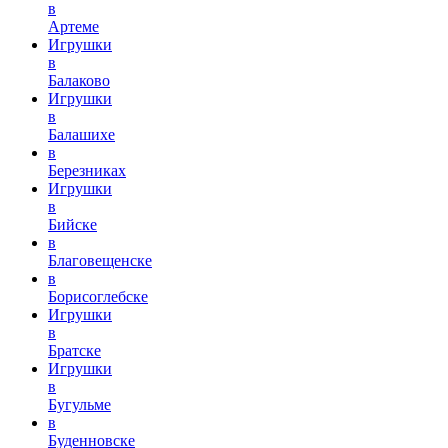
в
Артеме
Игрушки
в
Балаково
Игрушки
в
Балашихе
в
Березниках
Игрушки
в
Бийске
в
Благовещенске
в
Борисоглебске
Игрушки
в
Братске
Игрушки
в
Бугульме
в
Буденновске