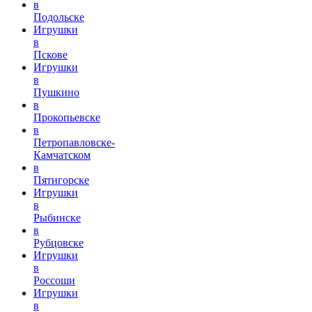
в
Подольске
Игрушки
в
Пскове
Игрушки
в
Пушкино
в
Прокопьевске
в
Петропавловске-
Камчатском
в
Пятигорске
Игрушки
в
Рыбинске
в
Рубцовске
Игрушки
в
Россоши
Игрушки
в