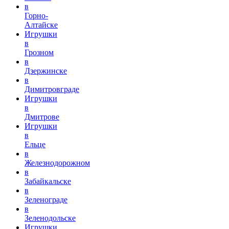
в
Горно-
Алтайске
Игрушки
в
Грозном
в
Дзержинске
в
Димитровграде
Игрушки
в
Дмитрове
Игрушки
в
Ельце
в
Железнодорожном
в
Забайкальске
в
Зеленограде
в
Зеленодольске
Игрушки