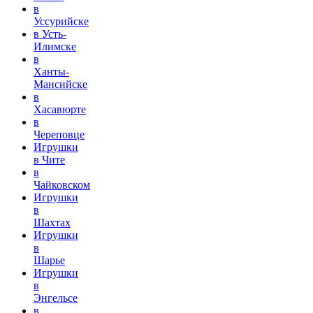
в
Уссурийске
в Усть-
Илимске
в
Ханты-
Мансийске
в
Хасавюрте
в
Череповце
Игрушки
в Чите
в
Чайковском
Игрушки
в
Шахтах
Игрушки
в
Шарье
Игрушки
в
Энгельсе
в