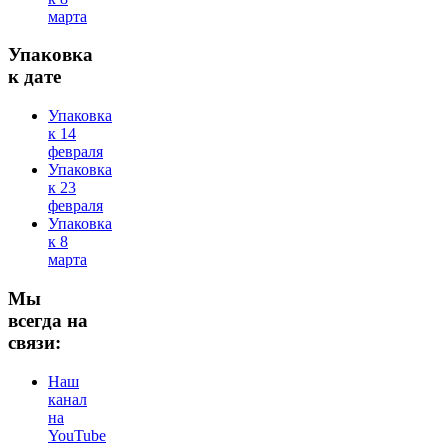
марта
Упаковка
к дате
Упаковка
к 14
февраля
Упаковка
к 23
февраля
Упаковка
к 8
марта
Мы
всегда на
связи:
Наш
канал
на
YouTube