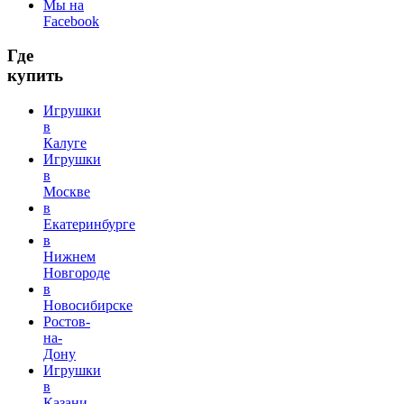
Мы на
Facebook
Где
купить
Игрушки
в
Калуге
Игрушки
в
Москве
в
Екатеринбурге
в
Нижнем
Новгороде
в
Новосибирске
Ростов-
на-
Дону
Игрушки
в
Казани