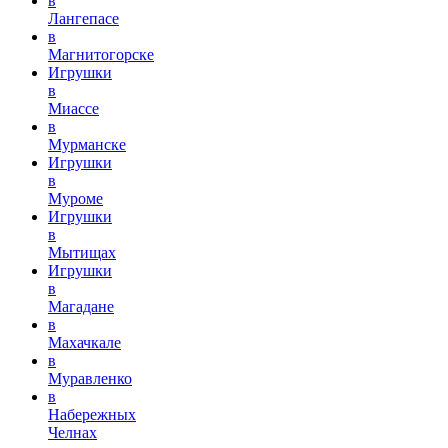
в
Лангепасе
в
Магнитогорске
Игрушки
в
Миассе
в
Мурманске
Игрушки
в
Муроме
Игрушки
в
Мытищах
Игрушки
в
Магадане
в
Махачкале
в
Муравленко
в
Набережных
Челнах