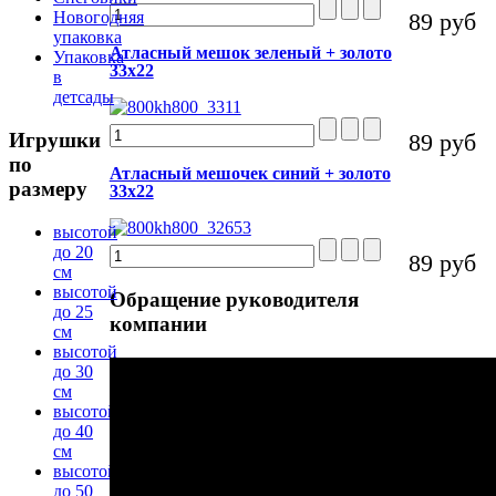
89 руб
Новогодняя
упаковка
Атласный мешок зеленый + золото
Упаковка
33х22
в
детсады
89 руб
Игрушки
по
Атласный мешочек синий + золото
размеру
33х22
высотой
до 20
89 руб
см
высотой
Обращение
руководителя
до 25
компании
см
высотой
до 30
см
высотой
до 40
см
высотой
до 50