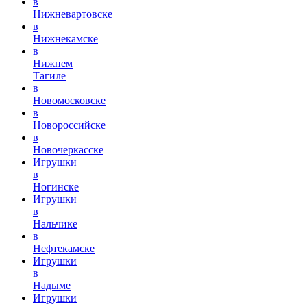
в
Нижневартовске
в
Нижнекамске
в
Нижнем
Тагиле
в
Новомосковске
в
Новороссийске
в
Новочеркасске
Игрушки
в
Ногинске
Игрушки
в
Нальчике
в
Нефтекамске
Игрушки
в
Надыме
Игрушки