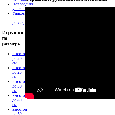
Новогодняя
упаковка
Упаковка
в
детсады
Игрушки
по
размеру
высотой
до 20
см
высотой
до 25
см
высотой
до 30
см
высотой
до 40
см
высотой
до 50