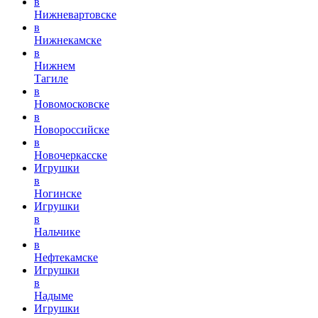
в
Нижневартовске
в
Нижнекамске
в
Нижнем
Тагиле
в
Новомосковске
в
Новороссийске
в
Новочеркасске
Игрушки
в
Ногинске
Игрушки
в
Нальчике
в
Нефтекамске
Игрушки
в
Надыме
Игрушки