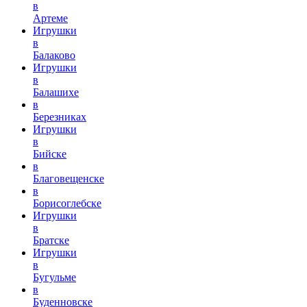
в
Артеме
Игрушки
в
Балаково
Игрушки
в
Балашихе
в
Березниках
Игрушки
в
Бийске
в
Благовещенске
в
Борисоглебске
Игрушки
в
Братске
Игрушки
в
Бугульме
в
Буденновске