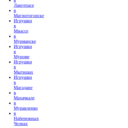
в
Лангепасе
в
Магнитогорске
Игрушки
в
Миассе
в
Мурманске
Игрушки
в
Муроме
Игрушки
в
Мытищах
Игрушки
в
Магадане
в
Махачкале
в
Муравленко
в
Набережных
Челнах