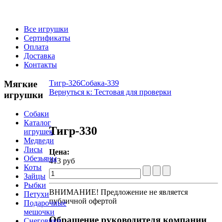
Все игрушки
Сертификаты
Оплата
Доставка
Контакты
Мягкие
Тигр-326
Собака-339
Вернуться к: Тестовая для проверки
игрушки
Собаки
Каталог
Тигр-330
игрушек
Медведи
Лисы
Цена:
Обезьяны
413 руб
Коты
Зайцы
Рыбки
ВНИМАНИЕ! Предложение не является
Петухи
публичной офертой
Подарочные
мешочки
Обращение
руководителя компании
Снеговики