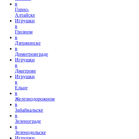
в
Горно-
Алтайске
Игрушки
в
Грозном
в
Дзержинске
в
Димитровграде
Игрушки
в
Дмитрове
Игрушки
в
Ельце
в
Железнодорожном
в
Забайкальске
в
Зеленограде
в
Зеленодольске
Игрушки