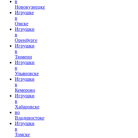
в
Новокузнецке
Игрушке
в
Омске
Игрушки
в
Оренбурге
Игрушки
в
Тюмени
Игрушки
в
Ульяновске
Игрушки
в
Кемерово
Игрушки
в
Хабаровске
во
Владивостоке
Игрушки
в
Томске