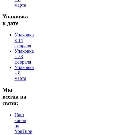
марта
Упаковка
к дате
Упаковка
к 14
февраля
Упаковка
к 23
февраля
Упаковка
к 8
марта
Мы
всегда на
связи:
Наш
канал
на
YouTube