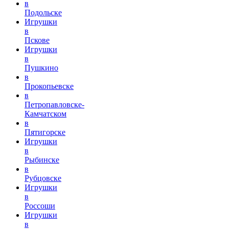
в
Подольске
Игрушки
в
Пскове
Игрушки
в
Пушкино
в
Прокопьевске
в
Петропавловске-
Камчатском
в
Пятигорске
Игрушки
в
Рыбинске
в
Рубцовске
Игрушки
в
Россоши
Игрушки
в