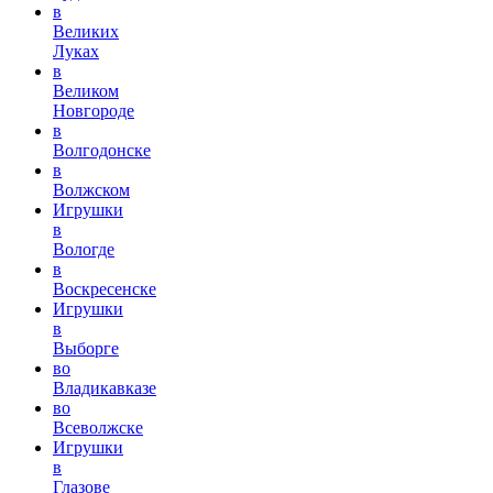
в
Великих
Луках
в
Великом
Новгороде
в
Волгодонске
в
Волжском
Игрушки
в
Вологде
в
Воскресенске
Игрушки
в
Выборге
во
Владикавказе
во
Всеволжске
Игрушки
в
Глазове