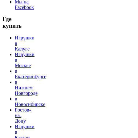
Мы на
Facebook
Где
купить
Игрушки
в
Калуге
Игрушки
в
Москве
в
Екатеринбурге
в
Нижнем
Новгороде
в
Новосибирске
Ростов-
на-
Дону
Игрушки
в
Казани