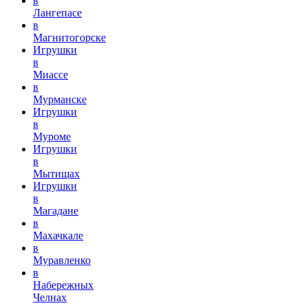
в
Лангепасе
в
Магнитогорске
Игрушки
в
Миассе
в
Мурманске
Игрушки
в
Муроме
Игрушки
в
Мытищах
Игрушки
в
Магадане
в
Махачкале
в
Муравленко
в
Набережных
Челнах