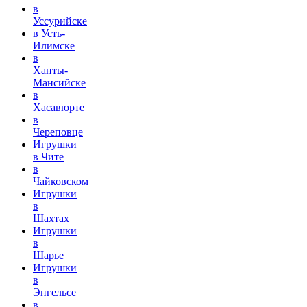
в
Уссурийске
в Усть-
Илимске
в
Ханты-
Мансийске
в
Хасавюрте
в
Череповце
Игрушки
в Чите
в
Чайковском
Игрушки
в
Шахтах
Игрушки
в
Шарье
Игрушки
в
Энгельсе
в