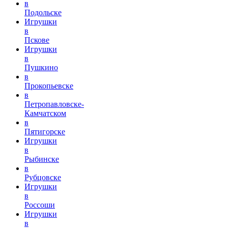
в
Подольске
Игрушки
в
Пскове
Игрушки
в
Пушкино
в
Прокопьевске
в
Петропавловске-
Камчатском
в
Пятигорске
Игрушки
в
Рыбинске
в
Рубцовске
Игрушки
в
Россоши
Игрушки
в