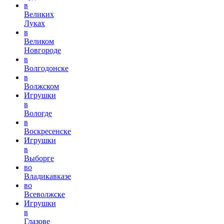
в
Великих
Луках
в
Великом
Новгороде
в
Волгодонске
в
Волжском
Игрушки
в
Вологде
в
Воскресенске
Игрушки
в
Выборге
во
Владикавказе
во
Всеволжске
Игрушки
в
Глазове