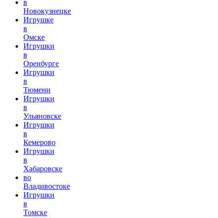
в
Новокузнецке
Игрушке
в
Омске
Игрушки
в
Оренбурге
Игрушки
в
Тюмени
Игрушки
в
Ульяновске
Игрушки
в
Кемерово
Игрушки
в
Хабаровске
во
Владивостоке
Игрушки
в
Томске