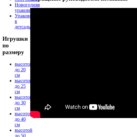
Новогодняя
упаковка
Упаковка
в
детсады
Игрушки
по
размеру
высотой
до 20
см
высотой
до 25
см
высотой
до 30
см
высотой
до 40
см
высотой
до 50