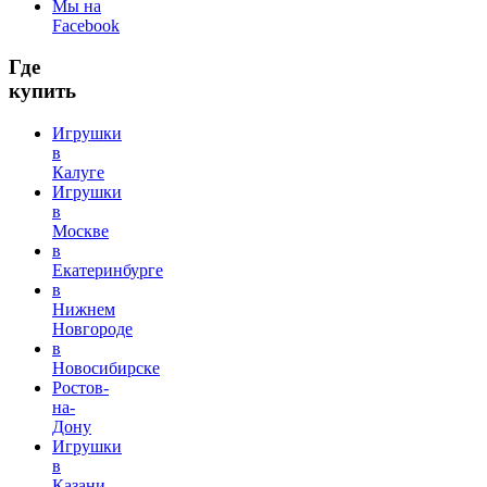
Мы на
Facebook
Где
купить
Игрушки
в
Калуге
Игрушки
в
Москве
в
Екатеринбурге
в
Нижнем
Новгороде
в
Новосибирске
Ростов-
на-
Дону
Игрушки
в
Казани