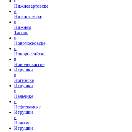
в
Нижневартовске
в
Нижнекамске
в
Нижнем
Тагиле
в
Новомосковске
в
Новороссийске
в
Новочеркасске
Игрушки
в
Ногинске
Игрушки
в
Нальчике
в
Нефтекамске
Игрушки
в
Надыме
Игрушки