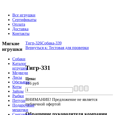
Все игрушки
Сертификаты
Оплата
Доставка
Контакты
Мягкие
Тигр-326
Собака-339
Вернуться к: Тестовая для проверки
игрушки
Собаки
Каталог
Тигр-331
игрушек
Медведи
Лисы
Цена:
Обезьяны
416 руб
Коты
Зайцы
Рыбки
ВНИМАНИЕ! Предложение не является
Петухи
публичной офертой
Подарочные
мешочки
Обращение
руководителя компании
Снеговики