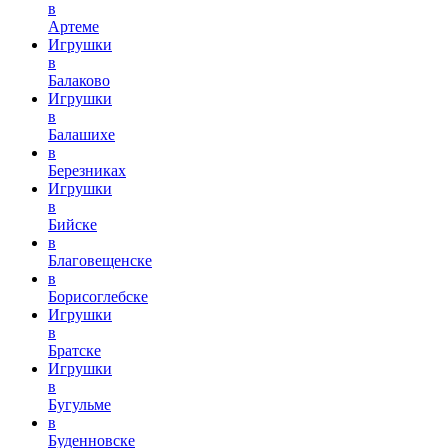
в
Артеме
Игрушки
в
Балаково
Игрушки
в
Балашихе
в
Березниках
Игрушки
в
Бийске
в
Благовещенске
в
Борисоглебске
Игрушки
в
Братске
Игрушки
в
Бугульме
в
Буденновске