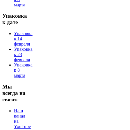
марта
Упаковка
к дате
Упаковка
к 14
февраля
Упаковка
к 23
февраля
Упаковка
к 8
марта
Мы
всегда на
связи:
Наш
канал
на
YouTube